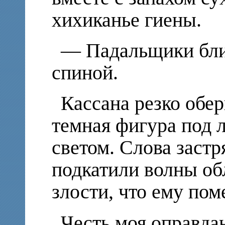
хихиканье гиены.
— Падальщики близ
спиной.
Кассана резко обе
темная фигура под
светом. Слова застр
подкатили волны об
злости, что ему по
Честь моя оправдан