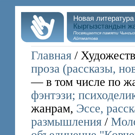
Новая литература
Кыргызстандын ж
Посвящается памяти Чынгыз
Айтматова
Главная
/ Художеств
проза (рассказы, но
— в том числе по ж
фэнтэзи; психодели
жанрам,
Эссе, расс
размышления
/
Моло