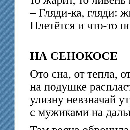
то жарит, то ливень
– Гляди-ка, гляди: 
Плетётся и что-то по
НА СЕНОКОСЕ
Ото сна, от тепла, 
на подушке распла
улизну невзначай у
с мужиками на даль
Там весна обронила