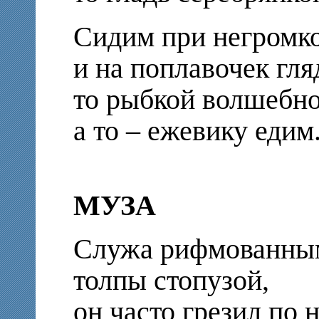
Сидим при негромк
и на поплавочек гл
то рыбкой волшебн
а то – ежевику едим
МУЗА
Служа рифмованны
толпы стопузой,
он часто грезил по