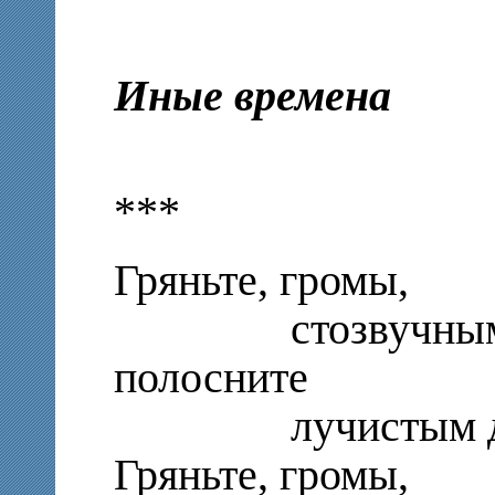
Иные времена
***
Гряньте, громы,
стозвучным ак
полосните
лучистым дожд
Гряньте, громы,