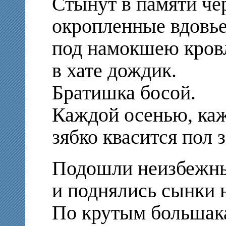
Стынут в памяти чё
окропленные вдовье
под намокшею кров
в хате дождик.
Братишка босой.
Каждой осенью, ка
зябко квасится пол 
Подошли неизбежны
и поднялись сынки 
По крутым большака