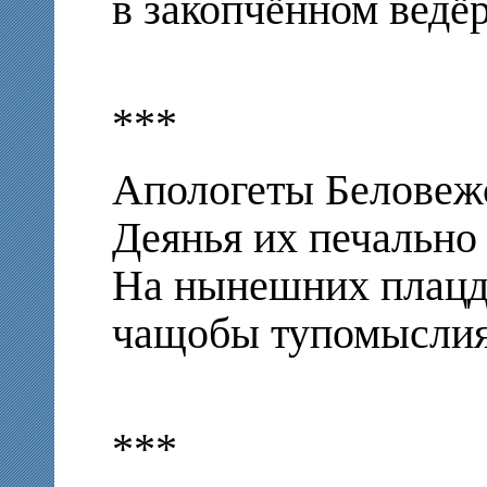
в закопчённом ведёр
***
Апологеты Белове
Деянья их печально
Нa нынешних плацд
чащобы тупомыслия
***