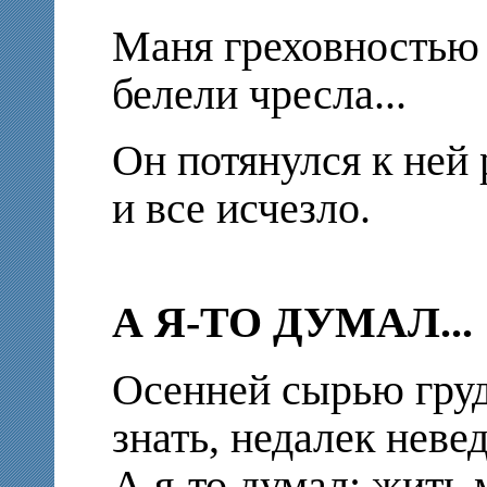
Маня греховностью
белели чресла...
Он потянулся к ней
и все исчезло.
А Я-ТО ДУМАЛ...
Осенней сырью груд
знать, недалек нев
А я-то думал: жить 