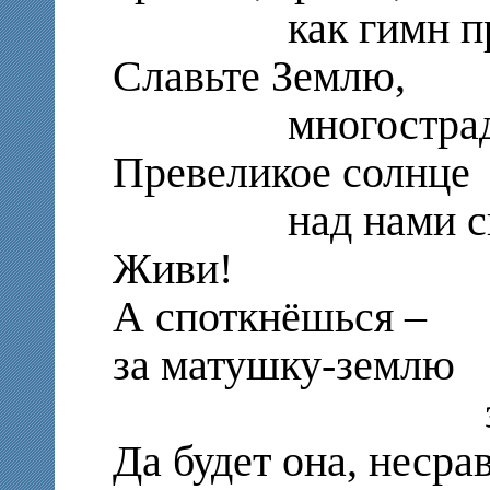
как гимн про
Славьте Землю,
многострадаль
Превеликое солнце
над нами сияе
Живи!
А споткнёшься –
за матушку-землю
зубами д
Да будет она, несра