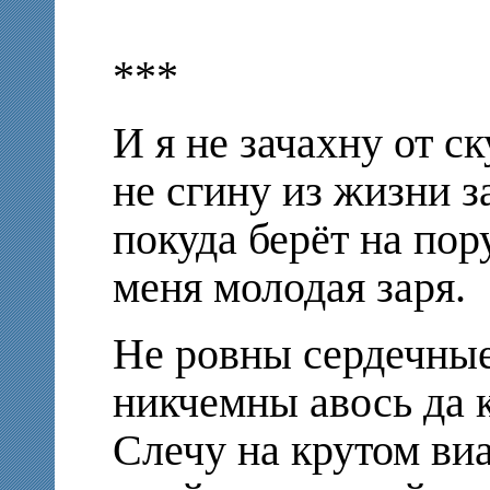
***
И я не зачахну от с
не сгину из жизни з
покуда берёт на по
меня молодая заря.
Не ровны сердечные
никчемны авось да 
Слечу на крутом ви