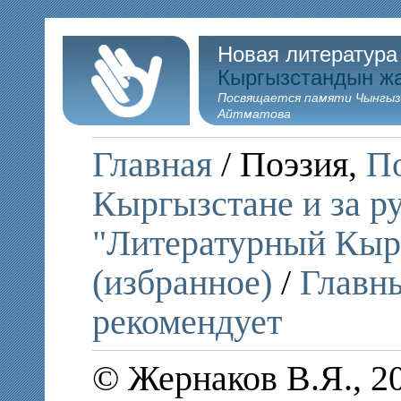
Новая литература
Кыргызстандын ж
Посвящается памяти Чынгыз
Айтматова
Главная
/ Поэзия,
По
Кыргызстане и за р
"Литературный Кыр
(избранное)
/
Главны
рекомендует
© Жернаков В.Я., 2