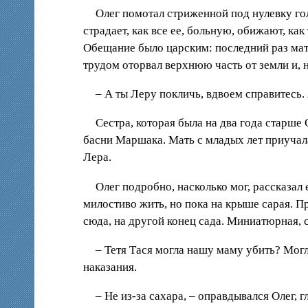
Олег помотал стриженной под нулевку голо
страдает, как все ее, больную, обижают, ка
Обещание было царским: последний раз мать
трудом оторвал верхнюю часть от земли и, н
– А ты Леру покличь, вдвоем справитесь.
Сестра, которая была на два года старше 
басни Маршака. Мать с младых лет приучала
Лера.
Олег подробно, насколько мог, рассказал 
милостиво жить, но пока на крыше сарая. Пр
сюда, на другой конец сада. Миниатюрная, 
– Тетя Тася могла нашу маму убить? Могла
наказания.
– Не из-за сахара, – оправдывался Олег, 