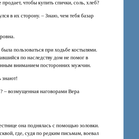
 продает, чтобы купить спички, соль, хлеб?
лся в их сторону. – Знаю, чем тебя базар
тровна.
а была пользоваться при ходьбе костылями.
ставшийся по наследству дом не помог в
ышенным вниманием посторонних мужчин.
ь знают!
чем? – возмущенная наговорами Вера
лестнице она поднялась с помощью золовки.
вой, где, судя по редким письмам, воевал