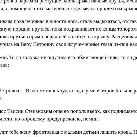
етровна нарезала растущие вдоль арыка ивовые прутья, меси
га, с помощью этого материала заделывала прорехи на крыш
ивала покалеченная в юности нога, стала выдыхаться, отстав
ную порцию прутьев, пока подравнивает их концы топором, 
 охапка прутьев прямо перед ней ложится на крышу. Расценив
щурила на Веру Петровну свои жгуче-черные глаза из-под на
ой. То ли золовка не ощутила его обжигающей силы, то ли де
ала:
Петровна. – Я вон мотаюсь туда-сюда, у меня втрое больше 
и.
 голос Таисии Степановны опасно пополз вверх, как поднимае
 место, по-хорошему предупреждаю, помни.
олит тебе жену фронтовика с малыми детьми лишить крова. 