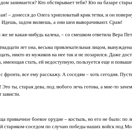
дом занимается? Кто обстирывает тебя? Кто на базаре старье
я! – донесся до Олега хрипловатый крик тетки, и он поверну
. Идешь, задом виляешь, а они шеи выворачивают. Срам!
я же не какая-нибудь калека, – со смешком ответила Вера Пе
ятнадцати лет она, весьма привлекательная лицом, вынужден
дцать, никто из мужиков на нее так и не позарился. Даже до
ата, имеющая стать, ей недоступную, пользуется еще и пов
 с фронта, все ему расскажу. А соседям – хоть сегодня. Пуст
! Это ты, старая дева, под любого лечь готова, а мне-то за
 зависти.
ища привычное боевое орудие – костыль, но его не было: по 
ый стариком-соседом по случаю победы наших войск под Моск