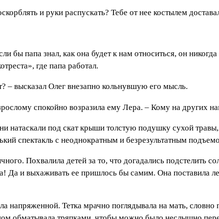
оскорблять и руки распускать? Тебе от нее костылем достава
сли бы папа знал, как она будет к нам относиться, он никогд
треста», где папа работал.
ет? – высказал Олег внезапно кольнувшую его мысль.
взрослому спокойно возразила ему Лера. – Кому на других на
ни натаскали под скат крыши толстую подушку сухой травы,
нький спектакль с неоднократным и безрезультатным подъем
чного. Похвалила детей за то, что догадались подстелить со
а! Да и выхаживать ее пришлось бы самим. Она поставила ле
ала напряженной. Тетка мрачно поглядывала на мать, словно
сном обматывала тряпками, чтобы можно было неслышно пере