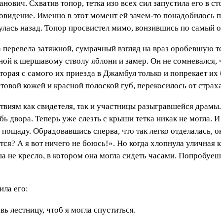
нович. Схватив топор, тетка изо всех сил запустила его в с
ровидение. Именно в этот момент ей зачем-то понадобилось 
инулась назад. Топор просвистел мимо, вонзившись по самый 
 перевела затяжной, сумрачный взгляд на враз оробевшую те
й к шершавому стволу яблони и замер. Он не сомневался, ч
оторая с самого их приезда в Джамбул только и попрекает их
атовой кожей и красной полоской губ, перекосилось от страха
виям как свидетеля, так и участницы разыгравшейся драмы. 
ь двора. Теперь уже слезть с крыши тетка никак не могла. И
пощаду. Обрадовавшись сперва, что так легко отделалась, о
тся? А я вот ничего не боюсь!». Но когда хлопнула уличная к
а не кресло, в котором она могла сидеть часами. Попробуеш
ила его:
вь лестницу, чтоб я могла спуститься.