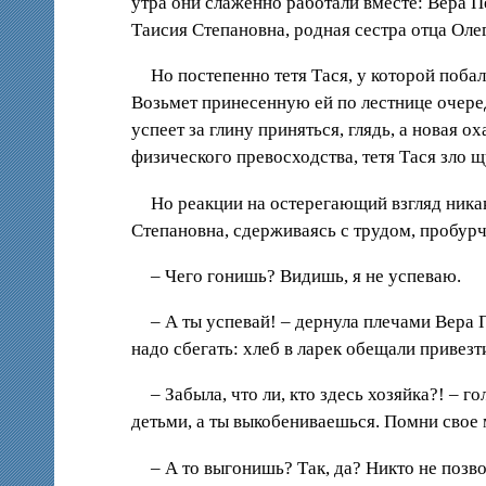
утра они слаженно работали вместе: Вера П
Таисия Степановна, родная сестра отца Оле
Но постепенно тетя Тася, у которой побал
Возьмет принесенную ей по лестнице очеред
успеет за глину приняться, глядь, а новая
физического превосходства, тетя Тася зло 
Но реакции на остерегающий взгляд никак
Степановна, сдерживаясь с трудом, пробурч
– Чего гонишь? Видишь, я не успеваю.
– А ты успевай! – дернула плечами Вера 
надо сбегать: хлеб в ларек обещали привезт
– Забыла, что ли, кто здесь хозяйка?! –
детьми, а ты выкобениваешься. Помни свое
– А то выгонишь? Так, да? Никто не позв