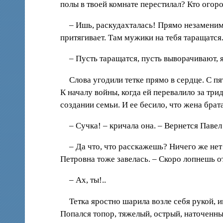
полы в твоей комнате перестилал? Кто огоро
– Ишь, раскудахталась! Прямо незаменима
притягивает. Там мужики на тебя таращатся
– Пусть таращатся, пусть выворачивают, 
Слова угодили тетке прямо в сердце. С п
К началу войны, когда ей перевалило за три
создании семьи. И ее бесило, что жена бр
– Сучка! – кричала она. – Вернется Павел
– Да что, что расскажешь? Ничего же нет
Петровна тоже завелась. – Скоро лопнешь от
– Ах, ты!..
Тетка яростно шарила возле себя рукой, 
Попался топор, тяжелый, острый, наточенн