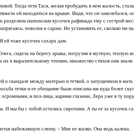
вой. Тогда тетя Тася, желая пробудить в нем жалость, стала
к тяжело ей находиться на крыше. Видя, что он заколебался, 
 разделила напополам кусочек рафинада ему с сестрой меся
апрягаясь, поволок к сараю. Но установить ее, сколько ни пы
 Я ей тоже кусочек сахара дам.
Олега, сидела на берегу арыка, погрузив в мутную, теплую во
 их к выразительному чтению, множество стихов они знали 
ей о скандале между матерью и теткой, о запущенном в мать т
осьба тетки и ее обещание были описаны им куда более скуп
с огромными, в пол-лица, карими глазами, Лера уже в ту пор
. И мы бы с тобой остались сиротами. А ты ее за кусочек са
глотая набежавшую слюну. – Мне ее жалко. Она ведь калека.