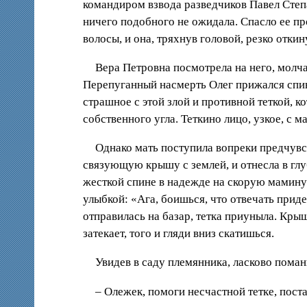
командиром взвода разведчиков Павел Степа
ничего подобного не ожидала. Спасло ее п
волосы, и она, тряхнув головой, резко отк
Вера Петровна посмотрела на него, молча
Перепуганный насмерть Олег прижался спино
страшное с этой злой и противной теткой, к
собственного угла. Теткино лицо, узкое, с м
Однако мать поступила вопреки предчувст
связующую крышу с землей, и отнесла в глуб
жесткой спине в надежде на скорую мамину 
улыбкой: «Ага, боишься, что отвечать приде
отправилась на базар, тетка приуныла. Крыш
затекает, того и гляди вниз скатишься.
Увидев в саду племянника, ласково поман
– Олежек, помоги несчастной тетке, поста