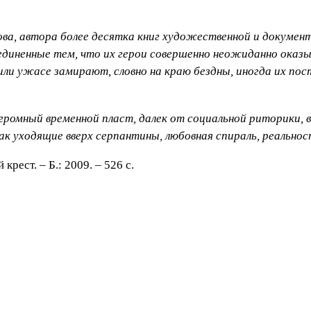
ова, автора более десятка книг художественной и докумен
ъединенные тем, что их герои совершенно неожиданно оказ
или ужасе замирают, словно на краю бездны, иногда их по
омный временной пласт, далек от социальной риторики, 
ак уходящие вверх серпантины, любовная спираль, реальнос
крест. – Б.: 2009. – 526 с.