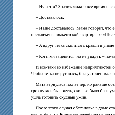
– Ну и что? Значит, можно все время нас 
– Доставалось.
– И мне доставалось. Мама говорит, что е
прежнему в чимкентской квартире от «Шелко
– А вдруг тетка скатится с крыши и упад
– Когтями зацепится, но не упадет, – по-
И все-таки во избежание неприятностей о
Чтобы тетка не ругалась, был устроен мале
Мать вернулась под вечер, но раньше обы
грохнулась бы – жуть, сколько было бы шум
ушла готовить скудный ужин.
После этого случая обстановка в доме ст
нее изобрести. Концы костылей она перед 