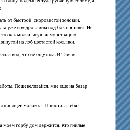
ла глину, подсыпая туда рубленую солому, а
е.
ать от быстрой, сноровистой золовки.
та уже и ведро глины под бок поставит. Не
ая это как молчаливую демонстрацию
двинутой на лоб цветастой косынки.
лала вид, что не ощутила. И Таисия
работы. Пошевеливайся, мне еще на базар
тся кипящее молоко. – Приютила тебя с
На моем горбу дом держится. Кто гнилые