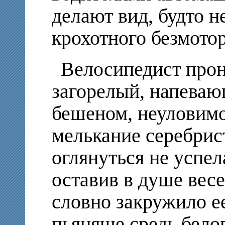
делают вид, будто н
крохотного безмотор
Велосипедист прон
загорелый, напеваю
бешеном, неуловимо
мелькание серебрис
оглянуться не успела
оставив в душе вес
словно закружило е
пьяняще средь белог