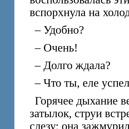
вспорхнула на холо
– Удобно?
– Очень!
– Долго ждала?
– Что ты, еле успел
Горячее дыхание в
затылок, струи вст
слезу; она зажмурил