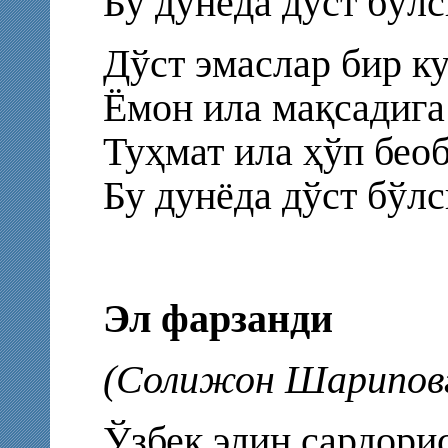
Бу дунёда дўст бўлс
Дўст эмаслар бир ку
Ёмон ила мақсадига
Туҳмат ила ҳўп беоб
Бу дунёда дўст бўлс
Эл фарзанди
(Солижон Шарипов
Ўзбек элин сардори