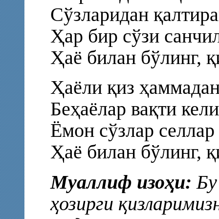
Сўзларидан қалтира
Ҳар бир сўзи санчи
Ҳаё билан бўлинг, қ
Ҳаёли қиз ҳаммадан
Беҳаёлар вақти кели
Ёмон сўзлар селлар 
Ҳаё билан бўлинг, қ
Муаллиф изоҳи:
Бу
ҳозирги қизларимиз