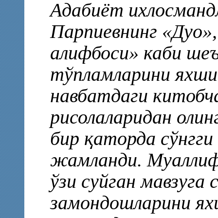
Адабиёт ихлосманд
Парпиевнинг «Дуо»
алифбоси» каби шеъ
тўпламларини яхши
навбатдаги китобч
рисолаларидан олин
бир қаторда сўнгги 
жамланди. Муаллиф
ўзи суйган мавзуга 
замондошларини ях