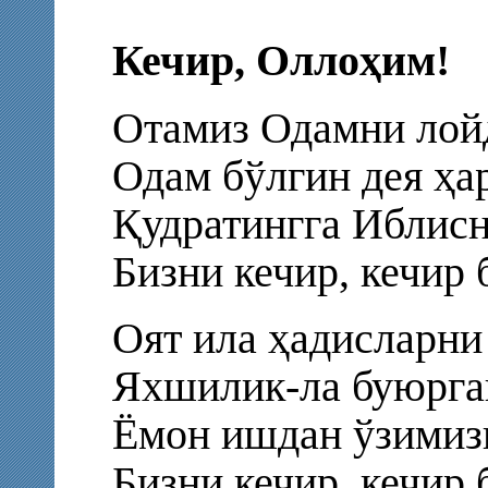
Кечир, Оллоҳим!
Отамиз Одамни лойд
Одам бўлгин дея ҳар
Қудратингга Иблисн
Бизни кечир, кечир
Оят ила ҳадисларни
Яхшилик-ла буюрга
Ёмон ишдан ўзимиз
Бизни кечир, кечир