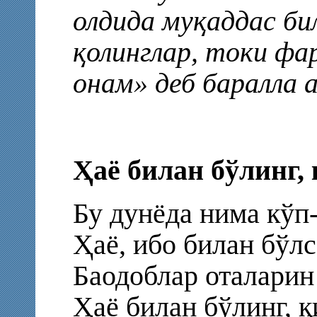
олдида муқаддас би
қолинглар, токи фа
онам» деб баралла 
Ҳаё билан бўлинг, 
Бу дунёда нима кўп-
Ҳаё, ибо билан бўлс
Баодоблар оталарин
Ҳаё билан бўлинг, қ