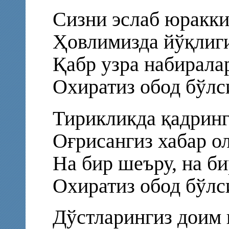
Сизни эслаб юракки
Ҳовлимизда йўқлиги
Қабр узра набирала
Охиратиз обод бўлс
Тирикликда қадринг
Оғрисангиз хабар о
На бир шеъру, на би
Охиратиз обод бўлс
Дўстларингиз доим 