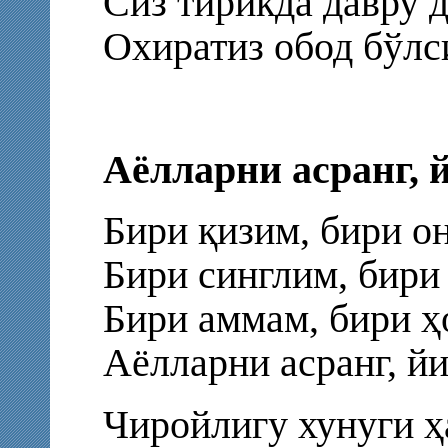
Сиз тирикда давру 
Охиратиз обод бўлс
Аёлларни асранг, 
Бири қизим, бири о
Бири синглим, бири
Бири аммам, бири ҳ
Аёлларни асранг, йи
Чиройлигу хунуги ҳ