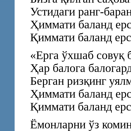
Устидаги ранг-бара
Ҳиммати баланд ерс
Қиммати баланд ерс
«Ерга ўхшаб совуқ 
Ҳар балога балогард
Берган ризқинг уялм
Ҳиммати баланд ерс
Қиммати баланд ерс
Ёмонларни ўз коминг