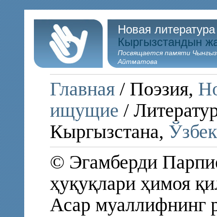
Новая литература
Кыргызстандын ж
Посвящается памяти Чынгыз
Айтматова
Главная
/ Поэзия,
Но
ищущие
/ Литератур
Кыргызстана,
Ўзбек
© Эгамберди Парпие
ҳуқуқлари ҳимоя қи
Асар муаллифнинг р