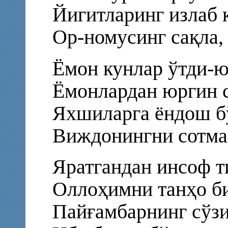
Йигитларинг излаб 
Ор-номусинг сақла,
Ёмон кунлар ўтди-ю
Ёмонлардан юргин с
Яхшиларга ёндош бў
Виждонингни сотма
Яратгандан инсоф т
Оллоҳимни танҳо б
Пайғамбарнинг сўзи