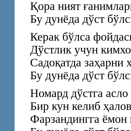
Қора ният ғанимлар
Бу дунёда дўст бўлс
Керак бўлса фойдас
Дўстлик учун кимхо
Садоқатда заҳарни 
Бу дунёда дўст бўлс
Номард дўстга асло
Бир кун келиб ҳало
Фарзандингга ёмон 