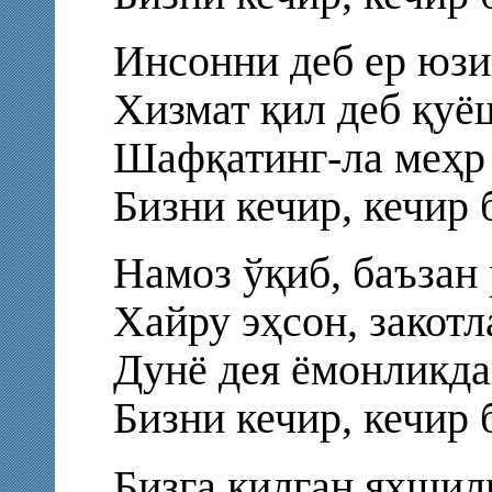
Инсонни деб ер юзи
Хизмат қил деб қуё
Шафқатинг-ла меҳр 
Бизни кечир, кечир
Намоз ўқиб, баъзан 
Хайру эҳсон, закотл
Дунё дея ёмонликда
Бизни кечир, кечир
Бизга қилган яхшил