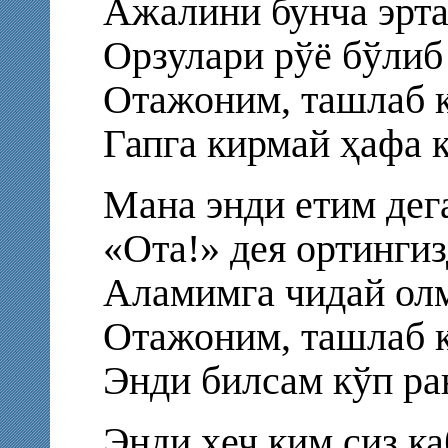
Ажалини бунча эрта
Орзулари рўё бўлиб
Отажоним, ташлаб к
Гапга кирмай ҳафа 
Мана энди етим дег
«Ота!» дея ортингиз
Аламимга чидай олм
Отажоним, ташлаб к
Энди билсам кўп ра
Энди ҳеч ким сиз ка