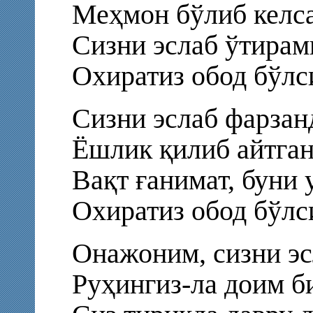
Меҳмон бўлиб келс
Сизни эслаб ўтирам
Охиратиз обод бўлс
Сизни эслаб фарзан
Ёшлик қилиб айтга
Вақт ғанимат, буни 
Охиратиз обод бўлс
Онажоним, сизни эс
Руҳингиз-ла доим б