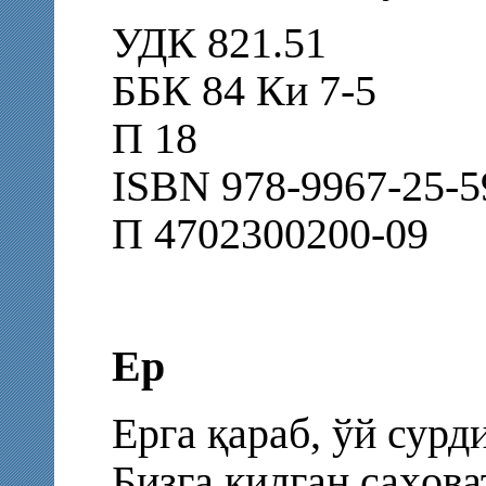
УДК 821.51
ББК 84 Ки 7-5
П 18
ISBN 978-9967-25-5
П 4702300200-09
Ер
Ерга қараб, ўй сурди
Бизга қилган саҳова