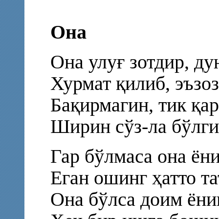
Она
Она улуғ зотдир, ду
Хурмат қилиб, эъзоз
Бақирмагин, тик қар
Ширин сўз-ла бўлги
Гар бўлмаса она ёни
Еган ошинг ҳатто та
Она бўлса доим ёни