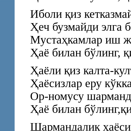
Иболи қиз кетказма
Ҳеч бузмайди элга б
Мустаҳкамлар иш ж
Ҳаё билан бўлинг, қ
Ҳаёли қиз калта-ку
Ҳаёсизлар еру кўкк
Ор-номусу шарманд
Ҳаё билан бўлинг,қи
Шармандалик ҳаёси