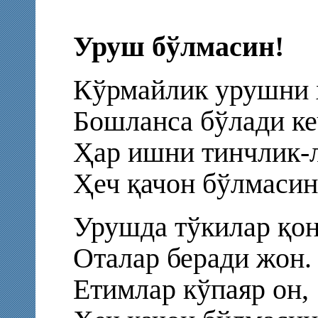
Уруш бўлмасин!
Кўрмайлик урушни 
Бошланса бўлади ке
Ҳар ишни тинчлик-л
Ҳеч қачон бўлмасин
Урушда тўкилар қон
Оталар беради жон.
Етимлар кўпаяр он,