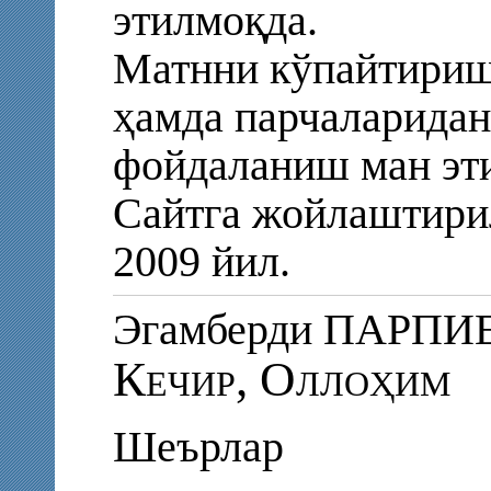
этилмоқда.
Матнни кўпайтириш
ҳамда парчаларидан
фойдаланиш ман эт
Сайтга жойлаштирил
2009 йил.
Эгамберди ПАРПИ
Кечир, Оллоҳим
Шеърлар