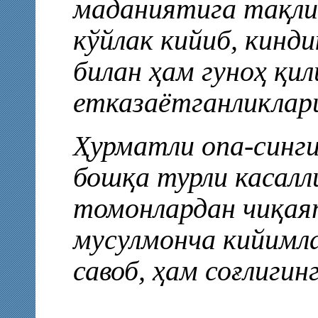
маданиятига тақли
кўйлак кийиб, кинд
билан ҳам гуноҳ қил
етказаётганликлар
Ҳурматли опа-синги
бошқа турли касалл
томонлардан чиқая
мусулмонча кийимла
савоб, ҳам соғлигин