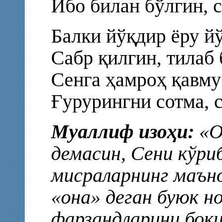
Ибо билан бўлгин, 
Балки йўқдир ёру й
Сабр қилгин, тилаб
Сенга ҳамроҳ қавму
Ғурурингни сотма, 
Муаллиф изоҳи:
«О
демасин, Сени кўри
мисраларнинг маъно
«она» деган буюк н
фарзандларини боқи