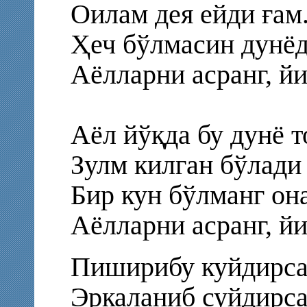
Оилам дея ейди ғам
Ҳеч бўлмасин дунёд
Аёлларни асранг, й
Аёл йўқда бу дунё т
Зулм килган бўлади 
Бир кун бўлманг она
Аёлларни асранг, йи
Пиширибу куйдирса
Эркаланиб суйдирса