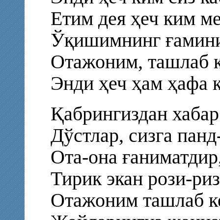
Етим дея ҳеч ким м
Ўқишимнинг ғамини
Отажоним, ташлаб к
Энди ҳеч ҳам ҳафа 
Қабрингиздан хабар
Дўстлар, сизга панд
Ота-она ғаниматдир
Тирик экан рози-риз
Отажоним ташлаб ке