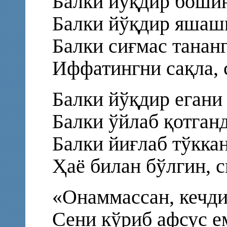
Балки йўқдир бошин
Балки йўқдир яшашг
Балки сиғмас тананг
Иффатингни сақла, 
Балки йўқдир егани
Балки ўйлаб қотган
Балки йиғлаб тўкка
Ҳаё билан бўлгин, 
«Онаммассан, кечди
Сени кўриб афсус е