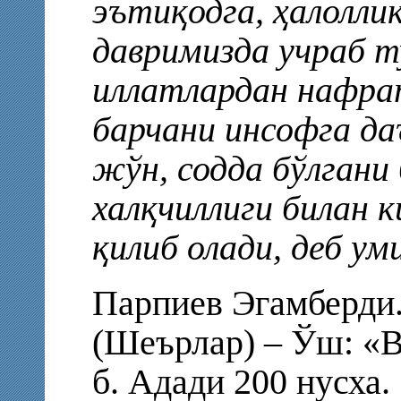
эътиқодга, ҳалоллик
давримизда учраб т
иллатлардан нафрат
барчани инсофга да
жўн, содда бўлгани
халқчиллиги билан 
қилиб олади, деб ум
Парпиев Эгамберди.
(Шеърлар) – Ўш: «В
б. Адади 200 нусха.