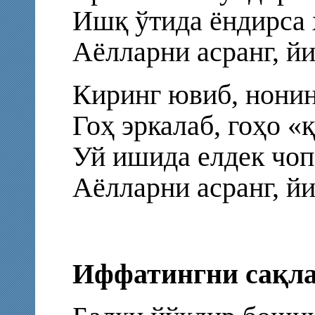
Ишқ ўтида ёндирса 
Аёлларни асранг, йи
Киринг ювиб, нонин
Гоҳ эркалаб, гоҳо «
Уй ишида елдек чоп
Аёлларни асранг, йи
Иффатингни сақла