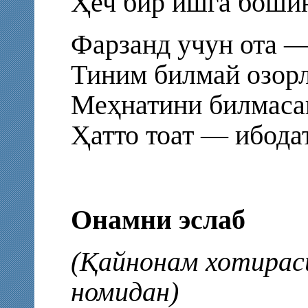
Ҳеч бир ишга бошин
Фарзанд учун ота —
Тиним билмай озорл
Меҳнатини билмасан
Ҳатто тоат — ибодат
Онамни эслаб
(Қайнонам хотирас
номидан)