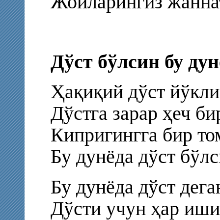
Жойларингиз жаннат
Дўст бўлсин бу дун
Ҳақиқий дўст йўкли
Дўстга зарар ҳеч б
Кипригингга бир то
Бу дунёда дўст бўлс
Бу дунёда дўст дега
Дўсти учун ҳар иши