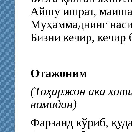
Айшу ишрат, маиша
Муҳаммаднинг наси
Бизни кечир, кечир
Отажоним
(Тоҳиржон ака хот
номидан)
Фарзанд кўриб, қуд