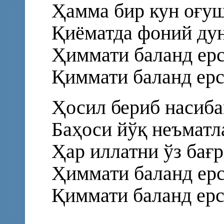
Ҳамма бир кун оғуши
Қиёматда фоний дунё
Ҳиммати баланд ерс
Қиммати баланд ерс
Ҳосил бериб насиба
Баҳоси йўқ неъматл
Ҳар иллатни ўз бағ
Ҳиммати баланд ерс
Қиммати баланд ерс