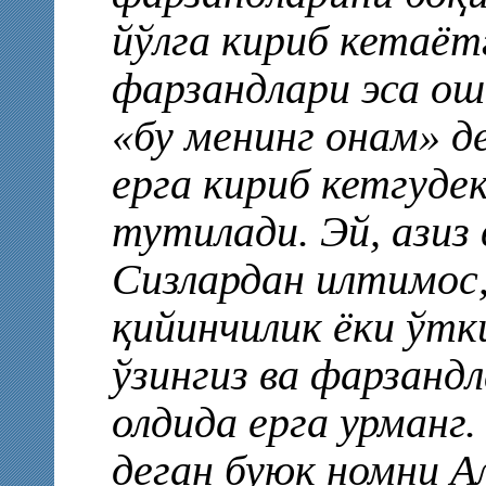
йўлга кириб кетаётг
фарзандлари эса ош
«бу менинг онам» д
ерга кириб кетгуде
тутилади. Эй, азиз
Сизлардан илтимос
қийинчилик ёки ўтк
ўзингиз ва фарзанд
олдида ерга урманг.
деган буюк номни А