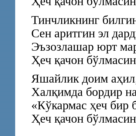
Ҳеч қачон бўлмасин
Тинчликнинг билгин
Сен аритгин эл дард
Эъзозлашар юрт ма
Ҳеч қачон бўлмасин
Яшайлик доим аҳил
Халқимда бордир на
«Кўкармас ҳеч бир 
Ҳеч қачон бўлмасин