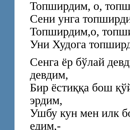
Топширдим, о, топ
Сени унга топширд
Топширдим,о, топш
Уни Худога топшир
Сенга ёр бўлай девд
девдим,
Бир ёстиққа бош қўй
эрдим,
Ушбу кун мен илк б
едим,-