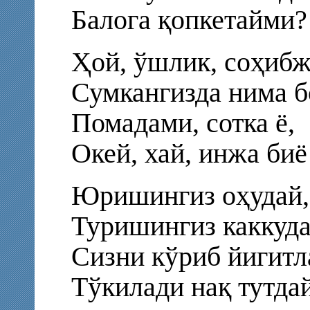
Балога қопкетайми?
Ҳой, ўшлик, соҳибж
Сумкангизда нима б
Помадами, сотка ё,
Окей, хай, инжа би
Юришингиз оҳудай,
Туришингиз каккуда
Сизни кўриб йигитл
Тўкилади нақ тутд