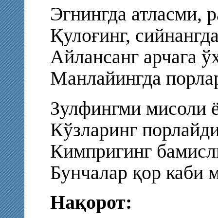
Эгнингда атласми, р
Қулоғинг, сийнангд
Айлансанг арчага ў
Манлайингда порлар
Зулфингми мисоли ё
Кўзларинг порлайди
Кимпригинг бамисл
Бунчалар қор каби 
Нақорот: