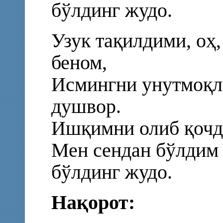
бўлдинг жудо.
Узук тақилдими, оҳ,
беном,
Исмингни унутмоқл
душвор.
Ишқимни олиб қочд
Мен сендан бўлдим 
бўлдинг жудо.
Нақорот: