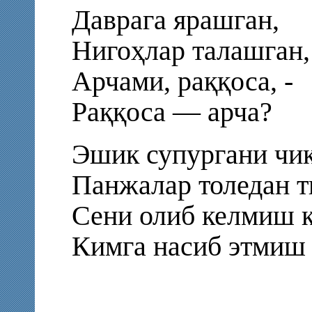
Даврага ярашган,
Нигоҳлар талашган,
Арчами, раққоса, -
Раққоса — арча?
Эшик супургани чиқ
Панжалар толедан т
Сени олиб келмиш қ
Кимга насиб этмиш 