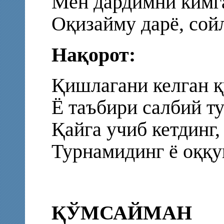
Мен дардимни кимга
Оқизайму дарё, сой
Нақорот:
Қишлагани келган 
Ё таъбири салбий 
Қайга учиб кетдинг,
Турнамидинг ё оққ
ҚЎМСАЙМАН