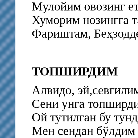
Мулойим овозинг ет
Хуморим нозингга т
Фариштам, Беҳзодде
ТОПШИРДИМ
Алвидо, эй,севгили
Сени унга топширди
Ой тутилган бу тун
Мен сендан бўлдим 