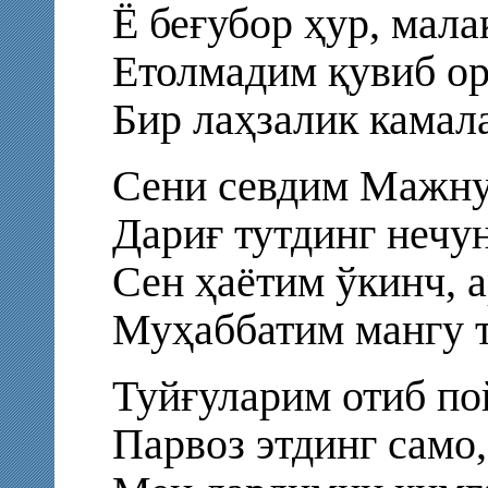
Ё беғубор ҳур, мал
Етолмадим қувиб ор
Бир лаҳзалик камал
Сени севдим Мажну
Дариғ тутдинг нечу
Сен ҳаётим ўкинч, 
Муҳаббатим мангу 
Туйғуларим отиб по
Парвоз этдинг само,