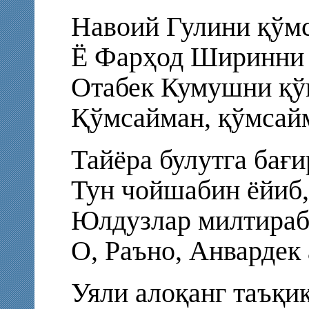
Навоий Гулини қўмс
Ё Фарҳод Ширинни 
Отабек Кумушни қў
Қўмсайман, қўмсай
Тайёра булутга бағи
Тун чойшабин ёйиб,
Юлдузлар милтираб,
О, Раъно, Анвардек
Уяли алоқанг таъқиқ