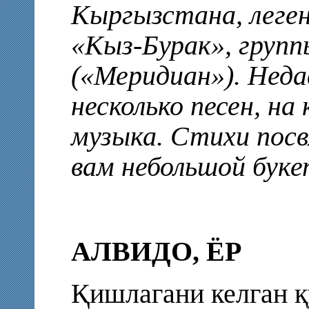
Кыргызстана, леген
«Кыз-Бурак», групп
(«Меридиан»). Неда
несколько песен, на
музыка. Стихи пос
вам небольшой буке
АЛВИДО, ЁР
Қишлагани келган 