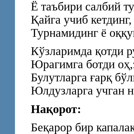
Ё таъбири салбий 
Қайга учиб кетдинг,
Турнамидинг ё оққ
Кўзларимда қотди р
Юрагимга ботди оҳ,
Булутларга ғарқ бўл
Юлдузларга учган н
Нақорот:
Беқарор бир капала