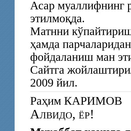
Асар муаллифнинг р
этилмоқда.
Матнни кўпайтириш
ҳамда парчаларидан
фойдаланиш ман эт
Сайтга жойлаштирил
2009 йил.
Раҳим КАРИМОВ
Алвидо, ёр!