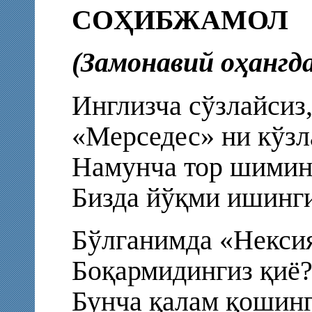
СОҲИБЖАМОЛ
(Замонавий оҳангда
Инглизча сўзлайсиз
«Мерседес» ни кўзл
Намунча тор шимин
Бизда йўқми ишинги
Бўлганимда «Некси
Боқармидингиз қиё
Бунча қалам қошин