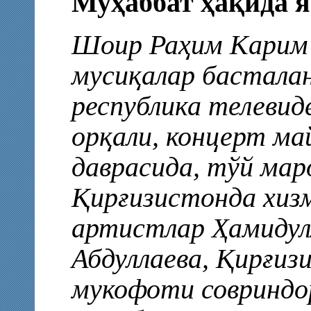
Муҳаббат ҳақида 
Шоир Раҳим Карим 
мусиқалар басталан
республика телевид
орқали, концерт ма
даврасида, тўй ма
Қирғизистонда хиз
артистлар Ҳамидул
Абдуллаева, Қирғиз
мукофоти совриндо