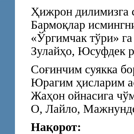
Ҳижрон дилимизга с
Бармоқлар исмингни
«Ўргимчак тўри» га
Зулайҳо, Юсуфдек р
Соғинчим суякка бо
Юрагим ҳисларим ас
Жаҳон ойнасига чўм
О, Лайло, Мажнунде
Нақорот: