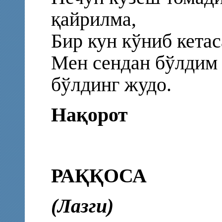
қайрилма,
Бир кун кўниб кетас
Мен сендан бўлдим 
бўлдинг жудо.
Нақорот
РАҚҚОСА
(Лазги)