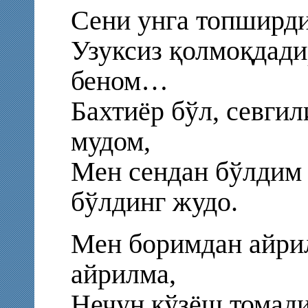
Сени унга топширди
Узуксиз қолмоқдади
беном…
Бахтиёр бўл, севги
мудом,
Мен сендан бўлдим 
бўлдинг жудо.
Мен боримдан айрил
айрилма,
Нечун кўзёш томади