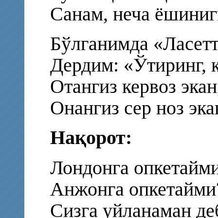
Санам, неча ёшиниг
Бўлганимда «Ласет
Дердим: «Ўтиринг, к
Отангиз кервоз экан
Онангиз сер ноз эка
Нақорот:
Лондонга опкетайми
Анжонга опкетайми
Сизга уйланаман де