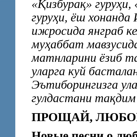
«Қизбурақ» гуруҳи,
гуруҳи, ёш хонанда
ижросида янграб к
муҳаббат мавзусида
матнларини ёзиб т
уларга куй басталан
Эътиборингизга ула
гулдастани тақдим
ПРОЩАЙ, ЛЮБО
Новые песни о лю