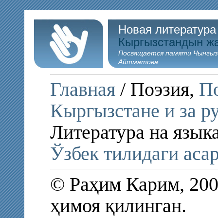
Новая литература
Кыргызстандын ж
Посвящается памяти Чынгыз
Айтматова
Главная
/ Поэзия,
По
Кыргызстане и за р
Литература на язык
Ўзбек тилидаги аса
© Раҳим Карим, 200
ҳимоя қилинган.