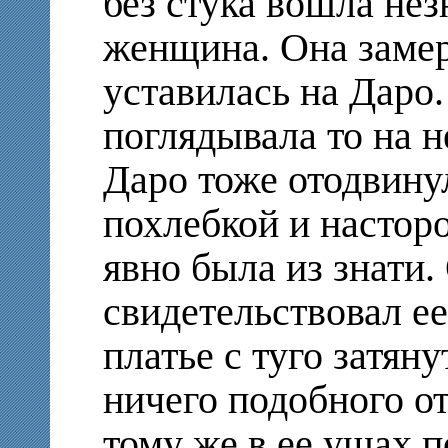
без стука вошла не
женщина. Она замер
уставилась на Даро
поглядывала то на н
Даро тоже отодвину
похлебкой и настор
явно была из знати.
свидетельствовал ее
платье с туго затян
ничего подобного от
тому же в ее ушах 