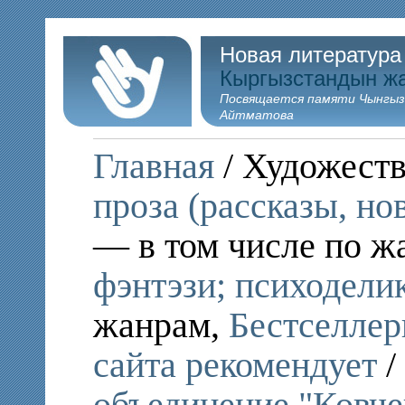
Новая литература
Кыргызстандын ж
Посвящается памяти Чынгыз
Айтматова
Главная
/ Художеств
проза (рассказы, но
— в том числе по ж
фэнтэзи; психодели
жанрам,
Бестселле
сайта рекомендует
/