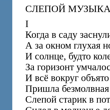
СЛЕПОЙ МУЗЫК
I
Когда в саду заснул
А за окном глухая н
И солнце, будто кол
За горизонт умчалос
И всё вокруг объято
Пришла безмолвная 
Слепой старик в по