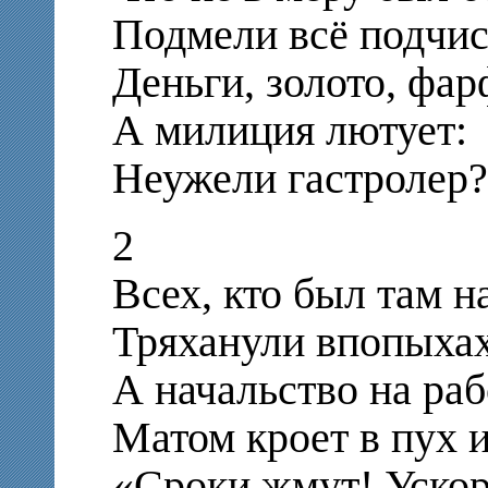
Подмели всё подчи
Деньги, золото, фар
А милиция лютует:
Неужели гастролер?
2
Всех, кто был там на
Тряханули впопыхах
А начальство на раб
Матом кроет в пух и
«Сроки жмут! Ускор