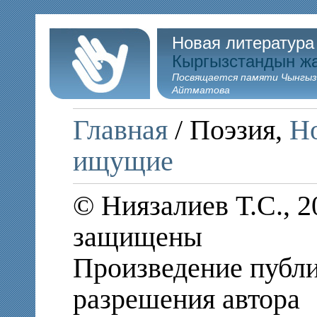
Новая литература
Кыргызстандын ж
Посвящается памяти Чынгыз
Айтматова
Главная
/ Поэзия,
Но
ищущие
© Ниязалиев Т.С., 2
защищены
Произведение публи
разрешения автора