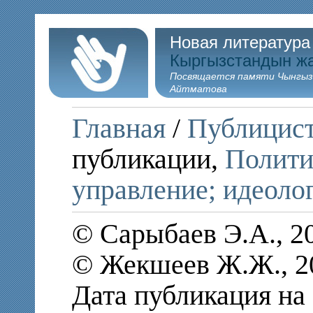
Новая литература
Кыргызстандын ж
Посвящается памяти Чынгыз
Айтматова
Главная
/
Публицис
публикации,
Полити
управление; идеоло
© Сарыбаев Э.А., 2
© Жекшеев Ж.Ж., 2
Дата публикация на 