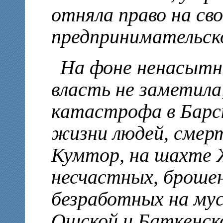
отняла право на св
предпринимательск
На фоне ненасытн
власть не заметила
катастрофа в Барск
жизни людей, смерт
Кумтор, на шахте 
несчастных, брошен
безработных на мус
Ошской и Баткенск