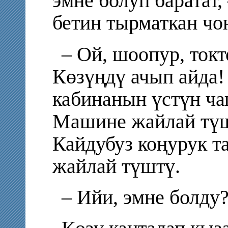
эмне болуп баратат,
бетин тырматкан чоң
– Ой, шоопур, токт
Көзүңдү ачып айда!
кабинанын үстүн ча
Машине жайлай түш
Кайдубуз коңурук т
жайлай түштү.
– Ийи, эмне болду