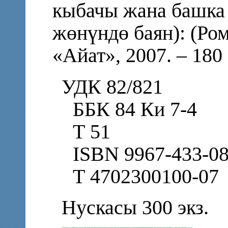
кыбачы жана башка 
жөнүндө баян): (Ром
«Айат», 2007. – 180
УДК 82/821
ББК 84 Ки 7-4
Т 51
ISBN 9967-433-08
Т 4702300100-0
Нускасы 300 экз.