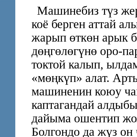
Машинебиз түз жер
коё берген аттай ал
жарып өткөн арык б
дөңгөлөгүнө оро-па
токтой калып, ылда
«мөңкүп» алат. Арт
машиненин коюу ча
каптагандай алдыбыз
дайыма ошентип жо
Болгондо да жүз он