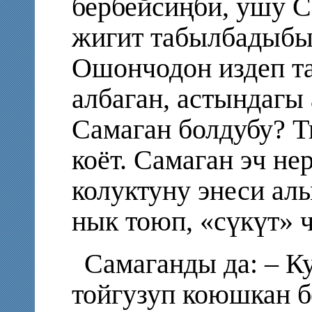
бербейсиңби, ушу С
жигит табылбадыбы
Ошончодон издеп та
албаган, астындагы
Самаган болдубу? Т
коёт. Самаган эч не
колуктуну энеси ал
нык тоюп, «сүкүт» ч
Самаганды да: – К
тойгузуп коюшкан 