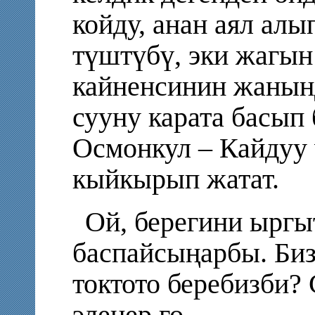
койду, анан аял алы
түштүбү, эки жагын
кайненсинин жанын
сууну карата басып
Осмонкул – Кайдуу
кыйкырып жатат.
Ой, берегини ырг
баспайсыңарбы. Биз
токтото беребизби? 