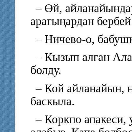
– Өй, айланайында
арагыңардан бербей
– Ничево-о, бабушк
– Кызып алган Ала
болду.
– Кой айланайын, 
баскыла.
– Коркпо апакеси,