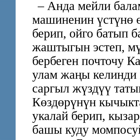
– Анда мейли бала
машиненин үстүнө 
берип, ойго батып б
жаштыгын эстеп, м
бербеген почточу Ка
улам жаңы келинди к
саргыл жүздүү таты
Көздөрүнүн кычык
укалай берип, кыза
башы куду момпосу