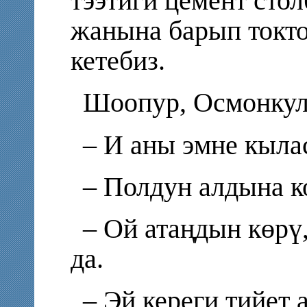
тээтиги цемент сто
жанына барып токто
кетебиз.
Шоопур, Осмонкул 
– И аны эмне кыл
– Полдун алдына к
– Ой атаңдын көрү
да.
– Эй кереги тийет 