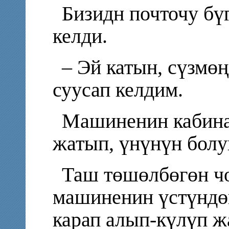
Бизидн почточу бүг
келди.
– Эй катын, сүзмөң
суусап келдим.
Машиненин кабина
жатып, үнүнүн болу
Таш төшөлбөгөн чо
машиненин үстүндө
карап алып-күлүп ж