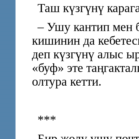
Таш күзгүнү караг
– Ушу кантип мен 
кишинин да кебетеси
деп күзгүнү алыс ы
«буф» эте таңгактал
олтура кетти.
***
Бир жолу ушу почт