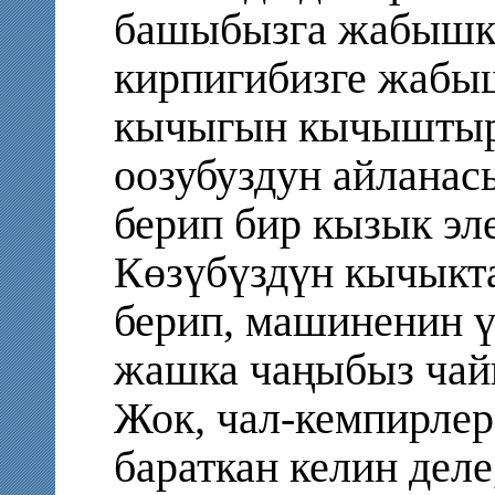
башыбызга жабышка
кирпигибизге жабы
кычыгын кычыштыра
оозубуздун айланас
берип бир кызык эл
Көзүбүздүн кычыкт
берип, машиненин ү
жашка чаңыбыз чай
Жок, чал-кемпирлер
бараткан келин деле