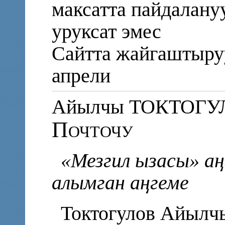
максатта пайдалану
уруксат эмес
Сайтта жайгаштыру
апрели
Айылчы ТОКТОГУ
Почточу
«Мезгил ызасы» а
алымган аңгеме
Токтогулов Айылч