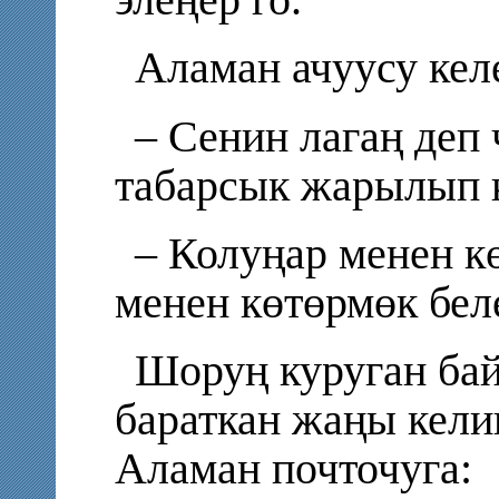
элеңер го.
Аламан ачуусу кел
– Сенин лагаң деп
табарсык жарылып 
– Колуңар менен к
менен көтөрмөк бел
Шоруң куруган бай
бараткан жаңы кели
Аламан почточуга: