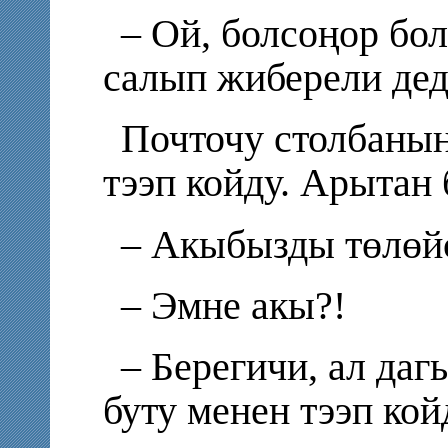
– Ой, болсоңор бо
салып жиберели дед
Почточу столбаны
тээп койду. Арытан
– Акыбызды төлөй
– Эмне акы?!
– Берегичи, ал да
буту менен тээп кой