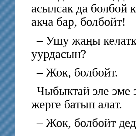
асылсак да болбой к
акча бар, болбойт!
– Ушу жаңы келатк
уурдасын?
– Жок, болбойт.
Чыбыктай эле эме э
жерге батып алат.
– Жок, болбойт де