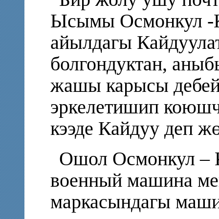
Ысымы Осмонкул -К
айылдагы Кайдуула
болгондуктан, аныб
жашы карысы дебей
эркелетишип коюшчу
кээде Кайдуу деп ж
Ошол Осмонкул – 
военный машина мен
маркасындагы маши