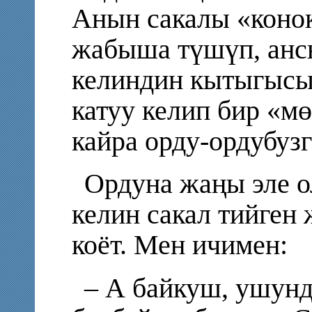
Анын сакалы «коно
жабыша түшүп, ансы
келиндин кытыгысы
катуу келип бир «м
кайра орду-ордубузг
Ордуна жаңы эле 
келин сакал тийген
коёт. Мен ичимен:
– А байкуш, ушунд