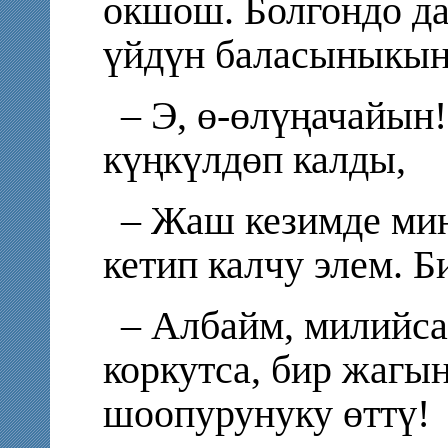
окшош. Болгондо да
үйдүн баласыныкын
– Э, ө-өлүңачайын!
күңкүлдөп калды,
– Жаш кезимде мин
кетип калчу элем. Б
– Албайм, милийса
коркутса, бир жагы
шоопурунуку өттү!