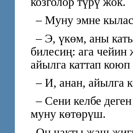
козголор түрү жок.
– Муну эмне кыла
– Э, үкөм, аны кат
билесиң: ага чейин 
айылга каттап коюп
– И, анан, айылга 
– Сени келбе деген
муну көтөрүш.
Он чакты жаш жиг