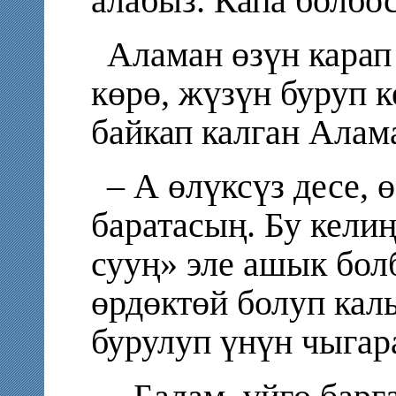
алабыз. Капа болбос
Аламан өзүн карап
көрө, жүзүн буруп 
байкап калган Алам
– А өлүксүз десе, 
баратасың. Бу кели
сууң» эле ашык бол
өрдөктөй болуп кал
бурулуп үнүн чыгар