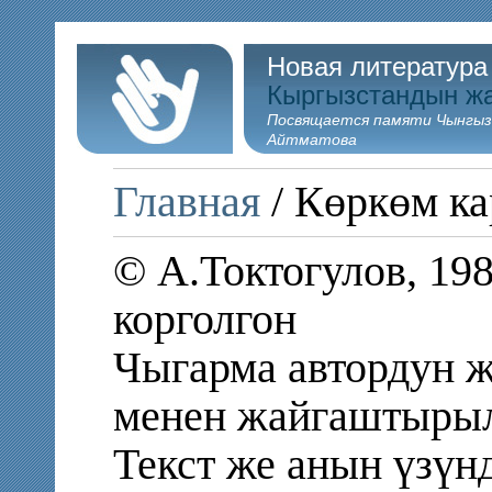
Новая литература
Кыргызстандын ж
Посвящается памяти Чынгыз
Айтматова
Главная
/ Көркөм ка
© А.Токтогулов, 19
корголгон
Чыгарма автордун ж
менен жайгаштыры
Текст же анын үзү