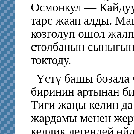
Осмонкул — Кайдуу
тарс жаап алды. Ма
козголуп ошол жалп
столбанын сыныгы
токтоду.
Үстү башы бозала 
биринин артынан б
Тиги жаңы келин да
жардамы менен жерг
келдик дегендей өйд