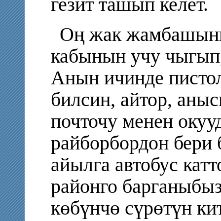
гезит ташып келет.
Оң жак жамбашыны
кабынын учу чыгып,
Анын ичинде пистол
билсин, айтор, аны
почточу менен окуу
райборбордон бери 
айылга автобус катт
районго барганыбыз 
көбүнчө сүрөтүн кит