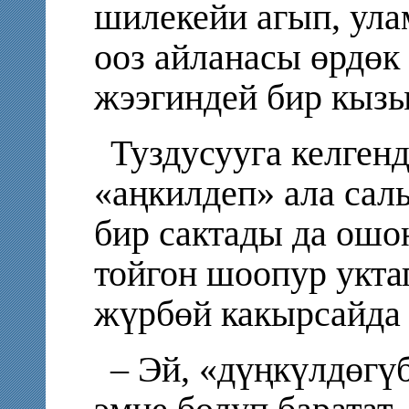
шилекейи агып, ула
ооз айланасы өрдөк
жээгиндей бир кызы
Туздусууга келген
«аңкилдеп» ала сал
бир сактады да ош
тойгон шоопур укта
жүрбөй какырсайда
– Эй, «дүңкүлдөгүб