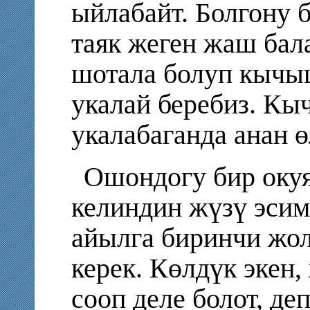
ыйлабайт. Болгону 
таяк жеген жаш бал
шотала болуп кычыш
укалай беребиз. К
укалабаганда анан ө
Ошондогу бир окуя
келиндин жүзү эси
айылга биринчи жо
керек. Көлдүк экен,
сооп деле болот, де