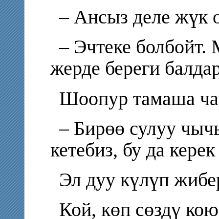
– Ансыз деле жүк 
– Эчтеке болбойт.
жерде береги балда
Шоопур тамаша ча
– Бирөө сулуу чычы
кетебиз, бу да керек
Эл дуу күлүп жибе
Кой, көп сөздү ко