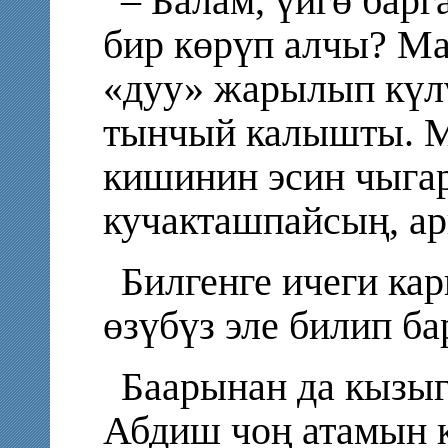
– Балам, үйгө бар
бир көрүп алчы? М
«дуу» жарылып күл
тынчый калышты. М
кишинин эсин чыга
кучакташпайсың, ар
Билгенге ичеги к
өзүбүз эле билип ба
Баарынан да кызы
Абдиш чоң атамын к