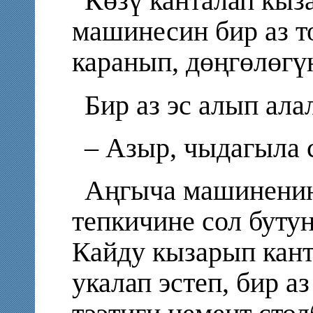
Көзү канталап кыз
машинесин бир аз т
каранып, дөңгөлөгүн
Бир аз эс алып ал
– Азыр, чыдагыла 
Аңгыча машиненин
тепкичине сол буту
Кайду кызарып кант
укалап эстеп, бир а