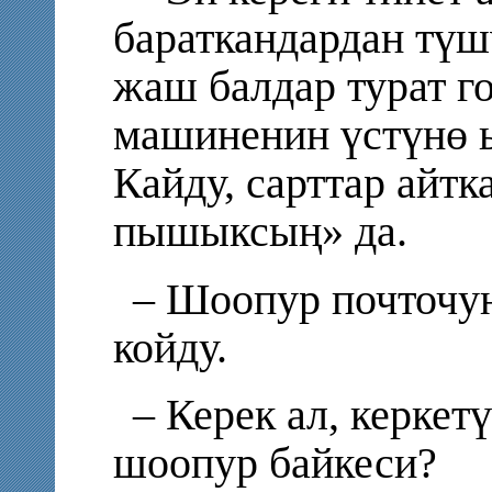
бараткандардан түшү
жаш балдар турат го
машиненин үстүнө 
Кайду, сарттар айт
пышыксың» да.
– Шоопур почточу
койду.
– Керек ал, керкет
шоопур байкеси?