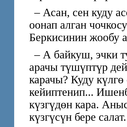
– Асан, сен куду 
оонап алган чочкос
Беркисинин жообу а
– А байкуш, эчки 
арачы түшүптүр дей
карачы? Куду күлгө
кейиптенип... Ишен
күзгүдөн кара. Аны
күзгүсүн бере салат.