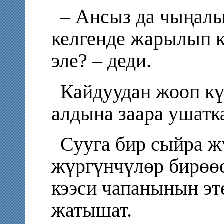
– Ансыз да чыңалы
келгенде жарылып к
эле? – деди.
Кайдуудан жооп к
алдына заара ушатк
Сууга бир сыйра ж
жүргүнчүлөр бирөөс
кээси чапанынын эт
жатышат.