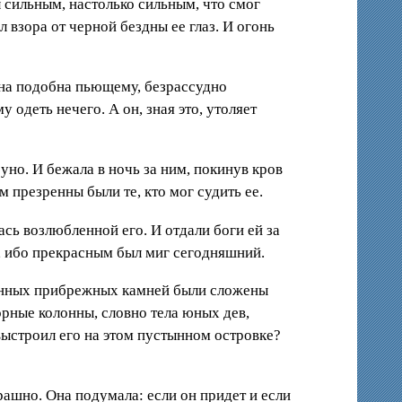
л сильным, настолько сильным, что смог
 взора от черной бездны ее глаз. И огонь
 она подобна пьющему, безрассудно
одеть нечего. А он, зная это, утоляет
уно. И бежала в ночь за ним, покинув кров
 презренны были те, кто мог судить ее.
ась возлюбленной его. И отдали боги ей за
ра, ибо прекрасным был миг сегодняшний.
анных прибрежных камней были сложены
рные колонны, словно тела юных дев,
выстроил его на этом пустынном островке?
рашно. Она подумала: если он придет и если