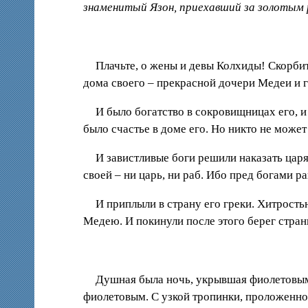
знаменитый Язон, приехавший за золотым 
Плачьте, о жены и девы Колхиды! Скорби
дома своего – прекрасной дочери Медеи и г
И было богатство в сокровищницах его, и 
было счастье в доме его. Но никто не може
И завистливые боги решили наказать царя 
своей – ни царь, ни раб. Ибо пред богами ра
И приплыли в страну его греки. Хитрост
Медею. И покинули после этого берег стран
Душная была ночь, укрывшая фиолетовым 
фиолетовым. С узкой тропинки, проложенной