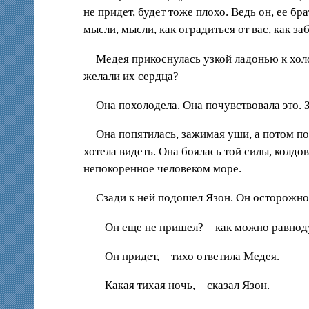
не придет, будет тоже плохо. Ведь он, ее бр
мысли, мысли, как оградиться от вас, как з
Медея прикоснулась узкой ладонью к хол
желали их сердца?
Она похолодела. Она почувствовала это. 
Она попятилась, зажимая уши, а потом поб
хотела видеть. Она боялась той силы, колдо
непокоренное человеком море.
Сзади к ней подошел Язон. Он осторожно 
– Он еще не пришел? – как можно равнод
– Он придет, – тихо ответила Медея.
– Какая тихая ночь, – сказал Язон.