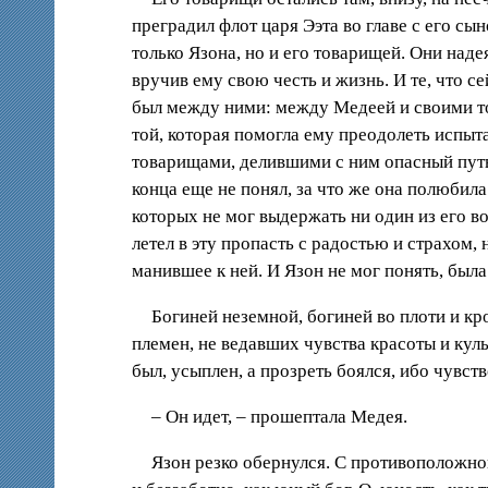
преградил флот царя Ээта во главе с его с
только Язона, но и его товарищей. Они наде
вручив ему свою честь и жизнь. И те, что с
был между ними: между Медеей и своими то
той, которая помогла ему преодолеть испыт
товарищами, делившими с ним опасный путь,
конца еще не понял, за что же она полюбил
которых не мог выдержать ни один из его во
летел в эту пропасть с радостью и страхом,
манившее к ней. И Язон не мог понять, была
Богиней неземной, богиней во плоти и кр
племен, не ведавших чувства красоты и куль
был, усыплен, а прозреть боялся, ибо чувс
– Он идет, – прошептала Медея.
Язон резко обернулся. С противоположног