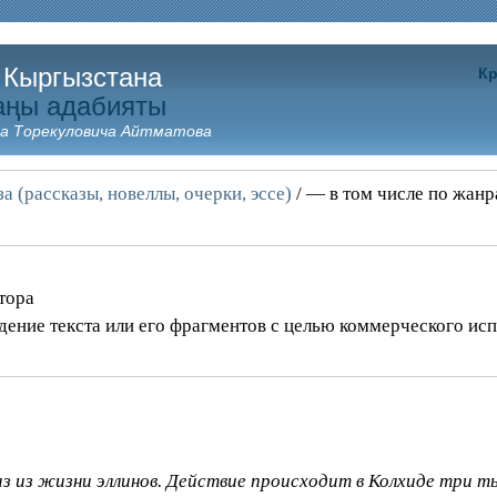
 Кыргызстана
Кр
аңы адабияты
а Торекуловича Айтматова
а (рассказы, новеллы, очерки, эссе)
/ — в том числе по жан
тора
дение текста или его фрагментов с целью коммерческого ис
 из жизни эллинов. Действие происходит в Колхиде три тыс