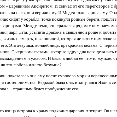
ыном – царевичем Апсиритом. И сейчас от его переговоров с 
ялись на него, они верили ему. И Медея тоже верила ему. Он
ейчас сидят у корабля, тоже покинули родные берега, пошли 
варищами. Между теми, кто сражался рядом с ним плечом к п
ания царя Ээта, усыпить дракона в священной роще и добыть
 жизнь и смерть, и женщиной, которая делила с ним ложе и
а его. Эта девушка, волшебница, прекрасная ведьма. С черн
инов. С черными глазами, которые вдруг для него делались 
 наслаждением и ужасом. И было в любви ее что-то жуткое, с
 ли это любовь или это безумие?
ови, показалась она ему после сурового моря и перенесенны
та гостеприимства. Ведьмой была она, и запутался Язон в се
твовал – страшным будет пробуждение его.
о конца острова к храму подходил царевич Апсирит. Он шел