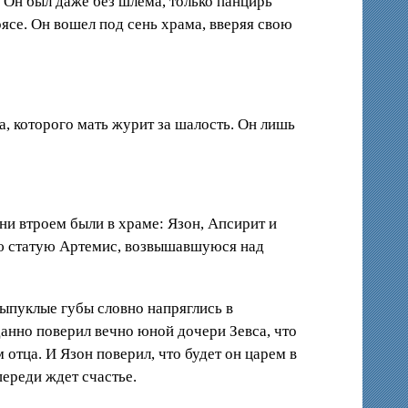
ы. Он был даже без шлема, только панцирь
оясе. Он вошел под сень храма, вверяя свою
а, которого мать журит за шалость. Он лишь
и втроем были в храме: Язон, Апсирит и
ую статую Артемис, возвышавшуюся над
Выпуклые губы словно напряглись в
анно поверил вечно юной дочери Зевса, что
 отца. И Язон поверил, что будет он царем в
переди ждет счастье.