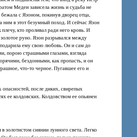
братом Медеи зависела жизнь и судьба не
а бежала с Язоном, покинув дворец отца,
за ним в этот безумный поход. И сейчас Язон
лечу, кто проливал ради него кровь. И
 золотое руно. Язон разрывался между
 подарила ему свою любовь. Он и сам до
ыми, порою страшными глазами, взгляда
горячими, бездонными, как пропасть, и он
трашное, что-то черное. Пугавшее его и
х опасностей, после диких, свирепых
тях ее колдовских. Колдовством ее опьянен
 в золотистом сиянии лунного света. Легко