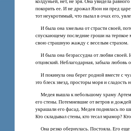
колдуньей, нет, не зря. Она увидела равног
покорить ее. И не дрожал Язон ни пред царе
тот неукротимый, что пылал в очах его, увле
И была она хмельна от страсти своей, по
спускающему последние гроши на терпкое мол
свою страшную жажду с веселым страхом.
И была она безрассудна от любви своей. И
отцовский. Неблагодарная, забыла любовь от
И покинула она берег родной вместе с чу
это блеск звезд, просторы моря и сладость 
Медея вышла к небольшому храму Артем
его стены. Потемневшие от ветров и дожде
украшали его фасад. Медея поднялась по ш
Кто складывал стены, кто тесал мрамор? Кто
Она резко обернулась. Постояла. Его еще