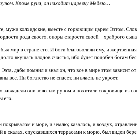
руном. Кроме руна, он находит царевну Медею…
те, мужи колхидские, вместе с горюющим царем Ээтом. Сло
ордости рода своего, опоры старости своей – храброго сын
был мир в стране его. И боги благоволили ему, и жертвенная
т долго вкушать плодов счастья, ибо будет подобен богам бе
Ээта, дабы помнил и знал он, что все в мире этом зависит от
вны все. Ни богатство не спасет, ни власть не укроет.
ью завладели они золотым руном и похитили сокровище из 
ы его.
покрывалом и море, и землю; казалось, и воздух, отравле
 в скалах, спускавшихся террасами к морю, был виден бере