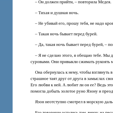
– Он должен прийти, – повторила Медея.
– Тихая и душная ночь.
– Не убивай его, прошу тебя, не надо кро
– Такая ночь бывает перед бурей.
– Да, такая ночь бывает перед бурей, – п
– Я не сделаю этого, я обещаю тебе. Мы 
суровыми. Они привыкли сжимать рукоять м
Она обернулась к нему, чтобы взглянуть в
страшное таят друг от друга в замыслах свои
Его любви к ней. А любит ли он ее? Ведь эт
помогла добыть золотое руно Язону и преод
Язон неотступно смотрел в морскую даль.
Его товарищи остались там, внизу, на пе