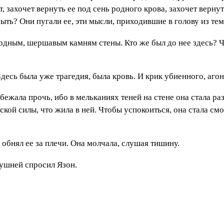
ат, захочет вернуть ее под сень родного крова, захочет верн
абыть? Они пугали ее, эти мысли, приходившие в голову из те
одным, шершавым камням стены. Кто же был до нее здесь? Чт
Здесь была уже трагедия, была кровь. И крик убиенного, аго
ежала прочь, ибо в мельканиях теней на стене она стала раз
вской силы, что жила в ней. Чтобы успокоиться, она стала см
обнял ее за плечи. Она молчала, слушая тишину.
ушней спросил Язон.