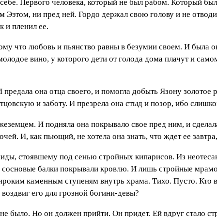
о себе. Первого человека, который не был рабом. Который бы
м Ээтом, ни пред ней. Гордо держал свою голову и не отводил
к и пленил ее.
тому что любовь и пьянство равны в безумии своем. И была
одое вино, у которого дети от голода дома плачут и самому 
 предала она отца своего, и помогла добыть Язону золотое р
цовскую и заботу. И презрела она стыд и позор, ибо слишком
жеземцем. И подняла она покрывало свое пред ним, и сделал
ночей. И, как пьющий, не хотела она знать, что ждет ее завт
иды, стоявшему под сенью стройных кипарисов. Из неотес
й сосновые балки покрывали кровлю. И лишь стройные мрамо
ироким каменным ступеням внутрь храма. Тихо. Пусто. Кто 
 воздвиг его для грозной богини-девы?
 не было. Но он должен прийти. Он придет. Ей вдруг стало ст