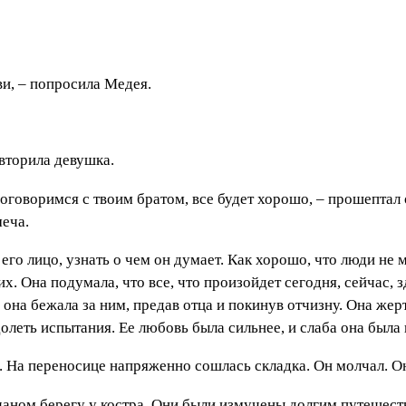
ви, – попросила Медея.
овторила девушка.
договоримся с твоим братом, все будет хорошо, – прошептал
еча.
 его лицо, узнать о чем он думает. Как хорошо, что люди не
х. Она подумала, что все, что произойдет сегодня, сейчас, з
о она бежала за ним, предав отца и покинув отчизну. Она же
олеть испытания. Ее любовь была сильнее, и слаба она была 
 На переносице напряженно сошлась складка. Он молчал. Он 
счаном берегу у костра. Они были измучены долгим путешест