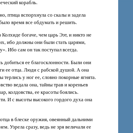
реческий корабль.
но, птица вспорхнула со скалы и задела
 было время все обдумать и решить.
 Колхиде богаче, чем царь Ээт, и никто не
оих, ибо должны они были стать царями,
». Ибо сам он так поступал всегда.
ь добиться ее благосклонности. Были они
и ее отца. Люди с рабской душой. А она
 терлись у ног ее, словно покорные ягнята.
ство ведала она, тайны трав и кореньев
чар, колдовства, ее красоты боялись.
сти. И с высоты высокого гордого духа она
 отца в блеске оружия, овеянный дальними
ем. Узрела сразу, ведь не зря величали ее