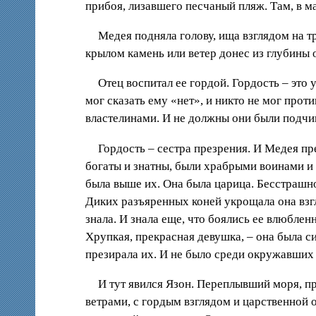
прибоя, лизавшего песчаный пляж. Там, в ма
Медея подняла голову, ища взглядом на тр
крылом камень или ветер донес из глубины 
Отец воспитал ее гордой. Гордость – это 
мог сказать ему «нет», и никто не мог прот
властелинами. И не должны они были подчин
Гордость – сестра презрения. И Медея пр
богаты и знатны, были храбрыми воинами и 
была выше их. Она была царица. Бесстрашно
Диких разъяренных коней укрощала она взгл
знала. И знала еще, что боялись ее влюбленн
Хрупкая, прекрасная девушка, – она была си
презирала их. И не было среди окружавших 
И тут явился Язон. Переплывший моря, п
ветрами, с гордым взглядом и царственной о