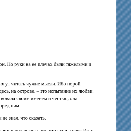
 он. Но руки на ее плечах были тяжелыми и
 могут читать чужие мысли. Ибо порой
десь, на острове, – это испытание их любви.
ртвовала своим именем и честью, она
пред ним.
не знал, что сказать.
вием и подавлены тем, что вход в реку Истр