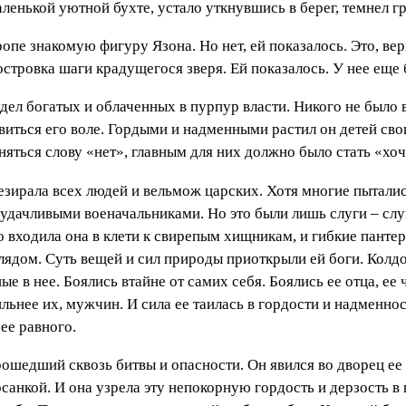
ленькой уютной бухте, устало уткнувшись в берег, темнел г
опе знакомую фигуру Язона. Но нет, ей показалось. Это, вер
островка шаги крадущегося зверя. Ей показалось. У нее еще
удел богатых и облаченных в пурпур власти. Никого не было в
ивиться его воле. Гордыми и надменными растил он детей св
яться слову «нет», главным для них должно было стать «хочу
езирала всех людей и вельмож царских. Хотя многие пыталис
удачливыми военачальниками. Но это были лишь слуги – слуг
 входила она в клети к свирепым хищникам, и гибкие пантеры
ядом. Суть вещей и сил природы приоткрыли ей боги. Колдов
ые в нее. Боялись втайне от самих себя. Боялись ее отца, ее 
льнее их, мужчин. И сила ее таилась в гордости и надменно
ее равного.
рошедший сквозь битвы и опасности. Он явился во дворец ее
санкой. И она узрела эту непокорную гордость и дерзость в н