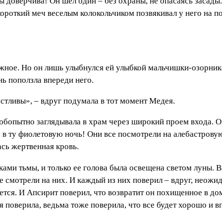
 ты доверчива! Он шел один – без охраны, не опасаясь засад
короткий меч веселым колокольчиком позвякивал у него на п
важное. Но он лишь улыбнулся ей улыбкой мальчишки-озорник
нь поползла впереди него.
стливы», – вдруг подумала в тот момент Медея.
бопытно заглядывала в храм через широкий проем входа. Он
а в ту фиолетовую ночь! Они все посмотрели на алебастров
ась жертвенная кровь.
ами тьмы, и только ее голова была освещена светом луны. 
 смотрели на них. И каждый из них поверил – вдруг, неожид
ется. И Апсирит поверил, что возвратит он похищенное в дом
я поверила, ведьма тоже поверила, что все будет хорошо и в