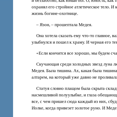
и беззаботно, как юный бог. О, юность, как
охранял его стройное атлетическое тело. И 
жизнь богине-охотнице.
– Язон, – прошептала Медея.
Она хотела сказать ему что-то главное, 
улыбнулся и пошел к храму. И черная его те
«Если кончится все хорошо, мы будем сча
Скучающая среди холодных звезд луна лю
Медея. Была тишина. Ах, какая была тишин
алтарем, на который уже давно не проливал
Статуя словно плащом была скрыта складк
насмешливой полуулыбке, и глаза обещающе
все, с чем пришел сюда каждый из них, сбуд
Иолке, когда привезет золотое руно. И Меде