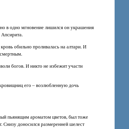
вно в одно мгновение лишился он украшения
а Апсирита.
 кровь обильно проливалась на алтари. И
ссмертным.
 воли богов. И никто не избежит участи
сокровищниц его – возлюбленную дочь
нный пьянящим ароматом цветов, был тоже
г. Снизу доносился размеренней шелест