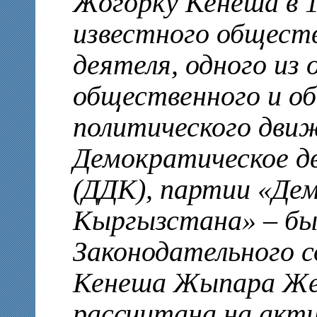
Жогорку Кенеша в 1
известного обществ
деятеля, одного из
общественного и о
политического дви
Демократическое 
(ДДК), партии «Де
Кыргызстана» – б
Законодательного 
Кенеша Жыпара Же
рассчитана на акт