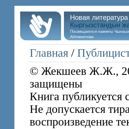
Новая литература
Кыргызстандын ж
Посвящается памяти Чынгыз
Айтматова
Главная
/
Публицис
© Жекшеев Ж.Ж., 20
защищены
Книга публикуется 
Не допускается тир
воспроизведение те