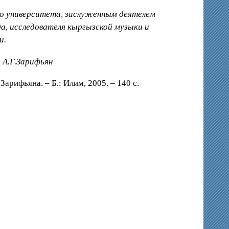
го университета, заслуженным деятелем
а, исследователя кыргызской музыки и
и.
 А.Г.Зарифьян
арифьяна. – Б.: Илим, 2005. – 140 с.