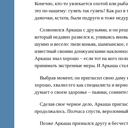
Конечно, кто-то увлекается охотой или ры
это по-нашему: гулять так гулять! Как раз 
дамочки, кстати, были подруги и тоже недур
Созвонился Аркаша с друзьями, и он реши
который недавно развелся и, упиваясь внов
шумно и весело: пили коньяк, шампанское, 
известный своими донжуанскими наклонностя
Аркаша знал хорошо – если тот на кого пол
принимать экстренные меры. И Аркаша стал
Выбрав момент, он пригласил свою даму н
хорошо, хвалил его как специалиста и верно
думает о своем здоровье – пьянки, сомните
Сделав свое черное дело, Аркаша приглас
продолжалось. Полчаса спустя, вероломный 
Позже Аркаша признался другу в бесчестн