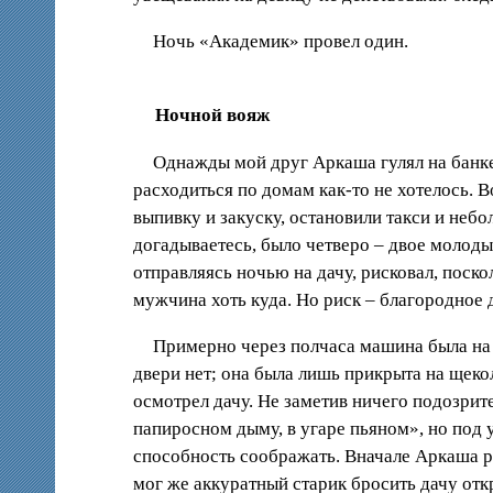
Ночь «Академик» провел один.
Ночной вояж
Однажды мой друг Аркаша гулял на банкет
расходиться по домам как-то не хотелось. В
выпивку и закуску, остановили такси и небо
догадываетесь, было четверо – двое молодых
отправляясь ночью на дачу, рисковал, поск
мужчина хоть куда. Но риск – благородное д
Примерно через полчаса машина была на 
двери нет; она была лишь прикрыта на щекол
осмотрел дачу. Не заметив ничего подозрите
папиросном дыму, в угаре пьяном», но под 
способность соображать. Вначале Аркаша ре
мог же аккуратный старик бросить дачу откры