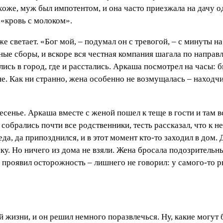
охоже, муж был импотентом, и она часто приезжала на дачу о
 «кровь с молоком».
е светает. «Бог мой, – подумал он с тревогой, – с минуты н
ые сборы, и вскоре вся честная компания шагала по направ
ись в город, где и расстались. Аркаша посмотрел на часы: 
ене. Как ни странно, жена особенно не возмущалась – наход
сенье. Аркаша вместе с женой пошел к теще в гости и там вс
м собрались почти все родственники, тесть рассказал, что к 
да, да припозднился, и в этот момент кто-то заходил в дом. 
ку. Но ничего из дома не взяли. Жена бросала подозрительны
ь проявил осторожность – лишнего не говорил: у самого-то 
жизни, и он решил немного поразвлечься. Ну, какие могут