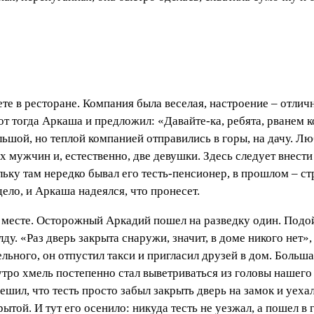
е в ресторане. Компания была веселая, настроение – отлично
от тогда Аркаша и предложил: «Давайте-ка, ребята, рванем к
льшой, но теплой компанией отправились в горы, на дачу. Лю
 мужчин и, естественно, две девушки. Здесь следует внести 
ольку там нередко бывал его тесть-пенсионер, в прошлом – с
ело, и Аркаша надеялся, что пронесет.
месте. Осторожный Аркадий пошел на разведку один. Подойд
ду. «Раз дверь закрыта снаружи, значит, в доме никого нет»
льного, он отпустил такси и пригласил друзей в дом. Большая
утро хмель постепенно стал выветриваться из головы нашего 
шил, что тесть просто забыл закрыть дверь на замок и уехал
той. И тут его осенило: никуда тесть не уезжал, а пошел в г