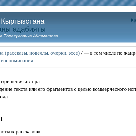
 Кыргызстана
Кр
аңы адабияты
а Торекуловича Айтматова
а (рассказы, новеллы, очерки, эссе)
/ — в том числе по жан
 воспоминания
разрешения автора
дение текста или его фрагментов с целью коммерческого ис
года
я
ротких рассказов»