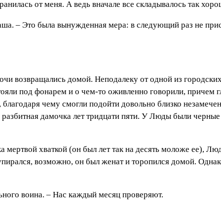
транилась от меня. А ведь вначале все складывалось так хор
каша. – Это была вынужденная мера: в следующий раз не пр
ночи возвращались домой. Неподалеку от одной из городски
ояли под фонарем и о чем-то оживленно говорили, причем г
, благодаря чему смогли подойти довольно близко незамече
 разбитная дамочка лет тридцати пяти. У Люды были черные 
мертвой хваткой (он был лет так на десять моложе ее), Люд
пирался, возможно, он был женат и торопился домой. Однак
ьного воина. – Нас каждый месяц проверяют.