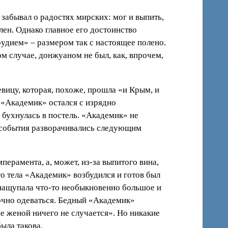
 забывал о радостях мирских: мог и выпить,
лен. Однако главное его достоинство
дием» – размером так с настоящее полено.
м случае, донжуаном не был, как, впрочем,
евицу, которая, похоже, прошла «и Крым, и
 «Академик» остался с изрядно
 бухнулась в постель. «Академик» не
ее события разворачивались следующим
перамента, а, может, из-за выпитого вина,
го тела «Академик» возбудился и готов был
нащупала что-то необыкновенно большое и
адочно одеваться. Бедный «Академик»
 же женой ничего не случается». Но никакие
ыла такова.