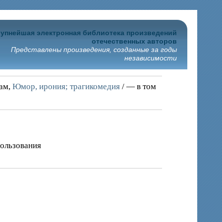
упнейшая электронная библиотека произведений
отечественных авторов
Представлены произведения, созданные за годы
независимости
рам,
Юмор, ирония; трагикомедия
/ — в том
пользования