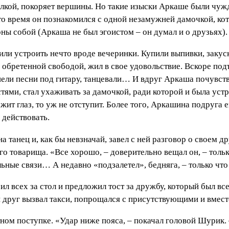
балкой, покоряет вершины. Но такие изыски Аркаше были чу
в то время он познакомился с одной незамужней дамочкой, ко
ны собой (Аркаша не был эгоистом – он думал и о друзьях). 
ли устроить нечто вроде вечеринки. Купили выпивки, закуск
ь обретенной свободой, жил в свое удовольствие. Вскоре под
пели песни под гитару, танцевали… И вдруг Аркаша почувств
ми, стал ухаживать за дамочкой, ради которой и была устр
ожит глаз, то уж не отступит. Более того, Аркашина подруга
 действовать.
а танец и, как бы невзначай, завел с ней разговор о своем 
го товарища. «Все хорошо, – доверительно вещал он, – тольк
льные связи… А недавно «подзалетел», бедняга, – только что
ил всех за стол и предложил тост за дружбу, который был 
друг вызвал такси, попрощался с присутствующими и вместе 
ом поступке. «Удар ниже пояса, – покачал головой Шурик. – 