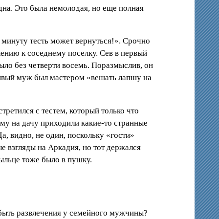
дна. Это была немолодая, но еще полная
а минуту тесть может вернуться!». Срочно
лению к соседнему поселку. Сев в первый
было без четверти восемь. Поразмыслив, он
чивый муж был мастером «вешать лапшу на
третился с тестем, который только что
нему на дачу приходили какие-то странные
Да, видно, не один, поскольку «гости»
е взгляды на Аркадия, но тот держался
рыльце тоже было в пушку.
 быть развлечения у семейного мужчины?