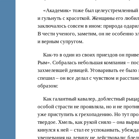
«Академик» тоже был целеустремленный че
и гульнуть с красоткой. Женщины его любил
заключалось совсем в ином: природа одар
В чести ученого, заметим, он не особенно 
и верным супругом.
Как-то в один из своих приездов он прив
Рым». Собралась небольшая компания – поси
захмелевшей девицей. Уговаривать ее было 
спешил – он все делал с чувством и расста
образом:
Как галантный кавалер, доблестный рыцарь
особой страсти не проявляла, но и не прот
уже приступить к грехопадению. Но тут пр
твердое. Хмель, как рукой сняло – она вырв
кинулся к ней – стал ее успокаивать, убежд
увещевания на девицу не действовали: бледн