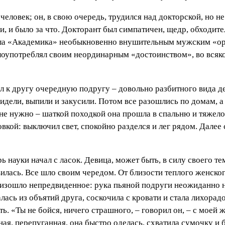
ловек; он, в свою очередь, трудился над докторской, но не
и, и было за что. Докторант был симпатичен, щедр, обходите
ила «Академика» необыкновенно внушительным мужским «ору
злоупотреблял своим неординарным «достоинством», во всяко
ел к другу очередную подругу – довольно разбитного вида д
дели, выпили и закусили. Потом все разошлись по домам, а
не нужно – шаткой походкой она прошла в спальню и тяжело
новкой: выключил свет, спокойно разделся и лег рядом. Дал
 науки начал с ласок. Девица, может быть, в силу своего тем
ивилась. Все шло своим чередом. От близости теплого женско
оизошло непредвиденное: рука пьяной подруги неожиданно 
алась из объятий друга, соскочила с кровати и стала лихор
ать. «Ты не бойся, ничего страшного, – говорил он, – с моей
ая, перепуганная, она быстро оделась, схватила сумочку и б