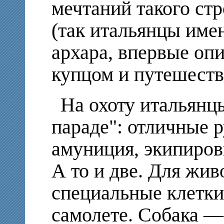
мечтаний такого ст
(так итальянцы име
архара, впервые оп
купцом и путешест
На охоту итальянц
параде": отличные 
амуниция, экипировк
А то и две. Для жи
специальные клетки
самолете. Собака — 