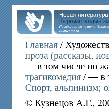
Новая литература
Кыргызстандын ж
Посвящается памяти Чынгыз
Айтматова
Главная
/ Художеств
проза (рассказы, но
— в том числе по ж
трагикомедия
/ — в 
Спорт, альпинизм; о
© Кузнецов А.Г., 2