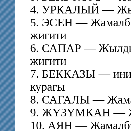
4. УРКАЛЫЙ — Жы
5. ЭСЕН — Жамалб
жигити
6. САПАР — Жылд
жигити
7. БЕККАЗЫ — ини
курагы
8. САГАЛЫ — Жама
9. ЖҮЗҮМКАН — Ж
10. АЯН — Жамалбү