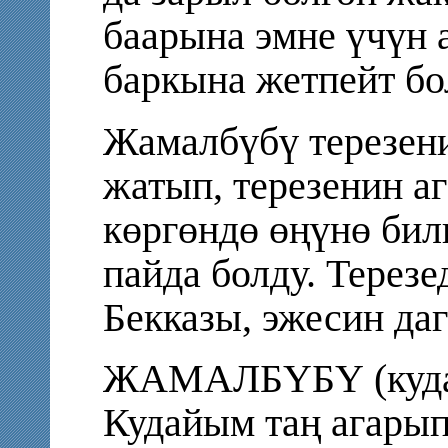
баарына эмне үчүн 
баркына жетпейт бо
Жамалбүбү терезени
жатып, терезенин а
көргөндө өңүнө би
пайда болду. Терезе
Бекказы, эжесин даг
ЖАМАЛБҮБҮ (кудай
Кудайым таң агарып