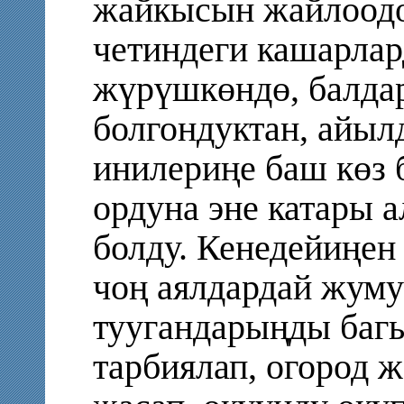
жайкысын жайлоод
четиндеги кашарлар
жүрүшкөндө, балда
болгондуктан, айыл
инилериңе баш көз б
ордуна эне катары 
болду. Кенедейиңе
чоң аялдардай жум
туугандарыңды багы
тарбиялап, огород