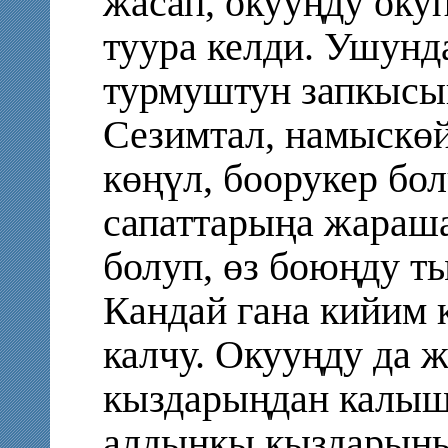
жасап, окууңду оку
туура келди. Ушунд
турмуштун запкысын
Сезимтал, намыскөй
көңүл, боорукер б
сапаттарыңа жараша
болуп, өз боюңду т
Кандай гана кийим
калчу. Окууңду да 
кыздарыңдан калыш
алдыңкы кыздарыны