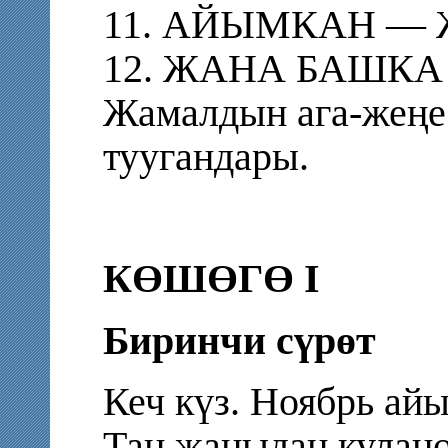
11. АЙЫМКАН — Ж
12. ЖАНА БАШК
Жамалдын ага-жеңе
туугандары.
КӨШӨГӨ I
Биринчи сүрөт
Кеч күз. Ноябрь ай
Таң жаңыдан куланө