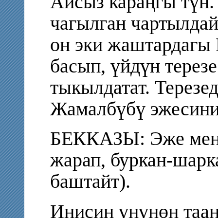
Айсыз караңгы түн.
чагылган чартылдай
он эки жаштардагы 
басып, үйдүн терезе
тыкылдатат. Терезе
Жамалбүбү эжесини
БЕККАЗЫ: Эже мен к
жарап, буркан-шар
баштайт).
Инисин үнүнөн таа