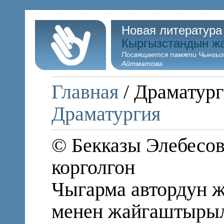
Новая литература
Кыргызстандын ж
Посвящается памяти Чынгыз
Айтматова
Главная
/ Драматург
Драматургия
© Бекказы Элебесов
корголгон
Чыгарма автордун ж
менен жайгаштыры