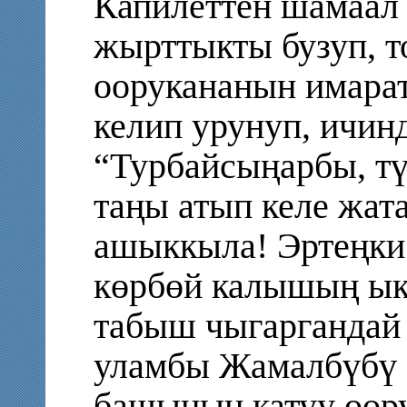
Капилеттен шамаал 
жырттыкты бузуп, т
оорукананын имара
келип урунуп, ичинд
“Турбайсыңарбы, тү
таңы атып келе жата
ашыккыла! Эртеңки 
көрбөй калышың ык
табыш чыгаргандай
уламбы Жамалбүбү э
башынын катуу оору