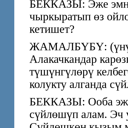
БЕККАЗЫ: Эже эмн
чыркыратып өз ойло
кетишет?
ЖАМАЛБҮБҮ: (үнү
Алакачкандар карөзг
түшүнгүлөрү келбег
колукту алганда сү
БЕККАЗЫ: Ооба эже
сүйлөшүп алам. Эч 
Сүйлөшкөн кызым м