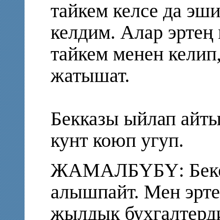
тайкем келсе да эш
келдим. Алар эртең
тайкем менен келип
жатышат.
Бекказы ыйлап айт
кунт коюп угуп.
ЖАМАЛБҮБҮ: Бекен
алышпайт. Мен эрте
жылдык бухгалтерд