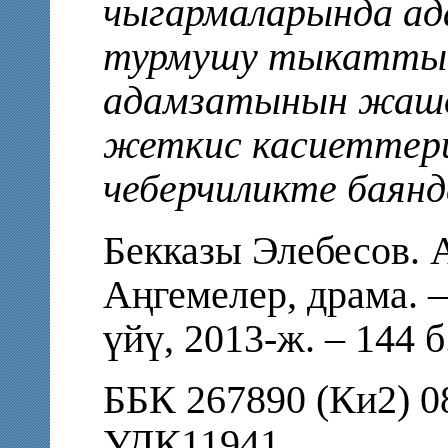
чыгармаларында а
турмушу тыкаттык
адамзатынын жашоо
жеткис касиеттер
чеберчиликте баянд
Бекказы Элебесов. 
Аңгемелер, драма. –
үйү, 2013-ж. – 144 
ББК 267890 (Ки2) 0
УДК11941