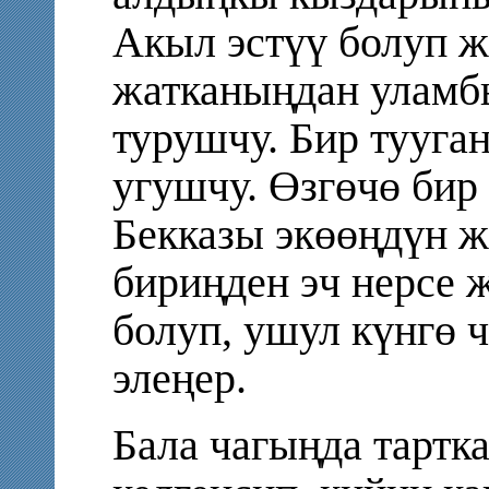
Акыл эстүү болуп 
жатканыңдан уламбы
турушчу. Бир тууга
угушчу. Өзгөчө бир
Бекказы экөөңдүн ж
бириңден эч нерсе
болуп, ушул күнгө 
элеңер.
Бала чагыңда тартка