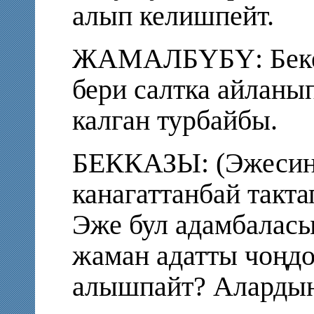
алып келишпейт.
ЖАМАЛБҮБҮ: Бекен
бери салтка айланы
калган турбайбы.
БЕККАЗЫ: (Эжесин
канагаттанбай такт
Эже бул адамбаласы
жаман адатты чоңдо
алышпайт? Алардын 