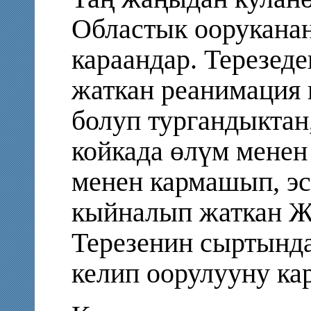
Областык ооруканан
караандар. Терезеде
жаткан реанимация
болуп тургандыктан
койкада өлүм менен
менен кармашып, эс
кыйналып жаткан Ж
Терезенин сыртынд
келип оорулууну кар