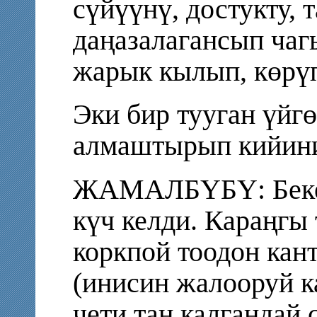
сүйүүнү, достукту, 
даңазалагансып чаг
жарык кылып, көрүп
Эки бир тууган үйг
алмаштырып кийини
ЖАМАЛБҮБҮ: Беке
күч келди. Караңгы 
коркпой тоодон кан
(инисин жалооруй ка
чети таң калгандай 