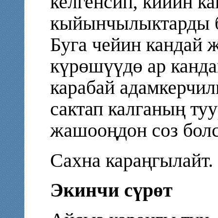
келгенсип, кийин к
кыйынчылыктарды 
Буга чейин кандай 
күрөшүүдө ар канд
карабай адамкерчи
сактап калганың ту
жашооңдон соз болс
Сахна караңгылайт.
Экинчи сүрөт