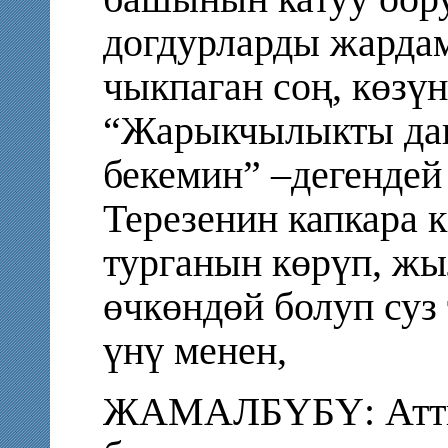
догдурларды жардам
чыкпаган соң, көзү
“Жарыкчылыкты даг
бекемин” –дегендей 
Терезенин капкара 
турганын көрүп, жы
өчкөндөй болуп суз
үнү менен,
ЖАМАЛБҮБҮ: Атти