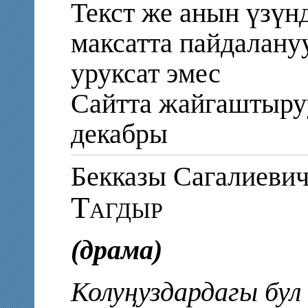
Текст же анын үзү
максатта пайдалану
уруксат эмес
Сайтта жайгаштыру
декабры
Бекказы Сагалиев
Тагдыр
(драма)
Колуңуздардагы бул