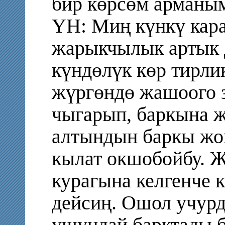
бир көрсөм арманым
ҮН: Миң күнкү кар
жарыкчылык артык 
күндөлүк көр тирли
жүргөндө жашоого з
чыгарып, баркына ж
алтындын баркы жок
кылат окшобойбу. 
курагына келгенче 
дейсиң. Ошол учурд