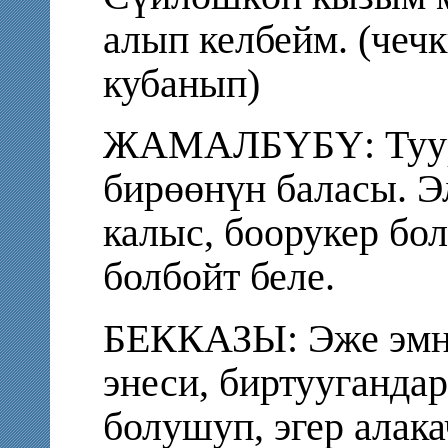
алып келбейм. (чеч
кубанып)
ЖАМАЛБҮБҮ: Туура
бирөөнүн баласы. Э
калыс, боорукер бо
болбойт беле.
БЕККАЗЫ: Эже эмне
энеси, биртууганда
болушуп, эгер алака