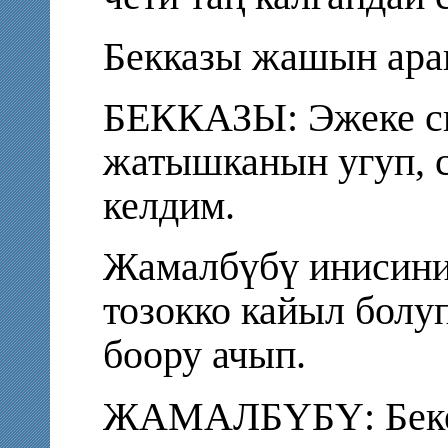
Бекказы жашын араң
БЕККАЗЫ: Эжеке си
жатышканын угуп, с
келдим.
Жамалбүбү инисини
тозокко кайыл болуп
боору ачып.
ЖАМАЛБҮБҮ: Беке