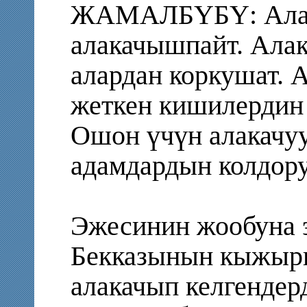
ЖАМАЛБҮБҮ: Алар
алакачышпайт. Ала
алардан коркушат. 
жеткен кишилердин
Ошон үчүн алакачуу
адамдардын колдору
Эжесинин жообуна э
Бекказынын кыжыры
алакачып келгендерд