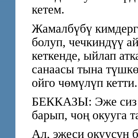
кетем.
Жамалбүбү кимдерге
болуп, чечкиндүү а
кеткенде, ыйлап ат
санаасы тына түшкө
ойго чөмүлүп кетти.
БЕККАЗЫ: Эже сиз 
барып, чоң окууга 
Ал, эжеси окуусун 