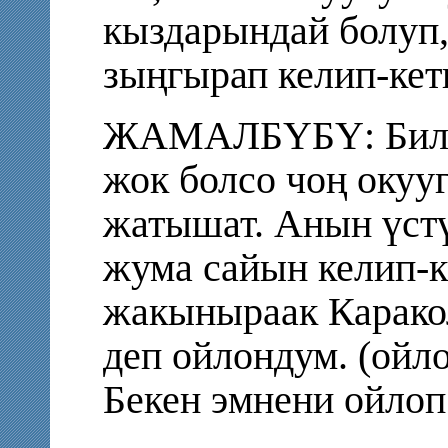
кыздарындай болуп,
зыңгырап келип-кети
ЖАМАЛБҮБҮ: Билб
жок болсо чоң окуу
жатышат. Анын үстү
жума сайын келип-к
жакыныраак Карако
деп ойлондум. (ойл
Бекен эмнени ойлоп