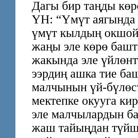
Дагы бир таңды көр
ҮН: “Үмүт аягында 
үмүт кылдың окшой
жаңы эле көрө башт
жакында эле үйлөнт
ээрдиң ашка тие ба
малчынын үй-бүлөсү
мектепке окууга ки
эле малчылардын ба
жаш тайыңдан түйшү