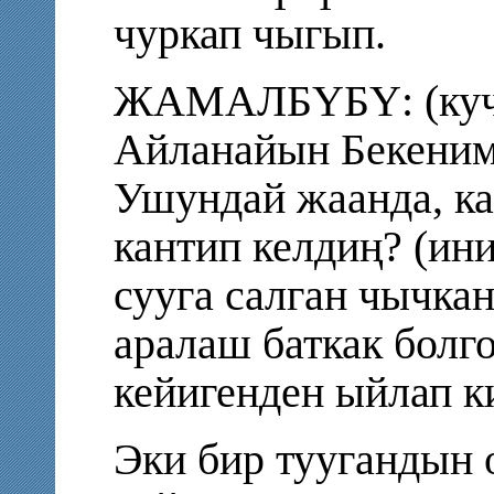
чуркап чыгып.
ЖАМАЛБҮБҮ: (куч
Айланайын Бекеним 
Ушундай жаанда, ка
кантип келдиң? (ин
сууга салган чычка
аралаш баткак болго
кейигенден ыйлап к
Эки бир туугандын