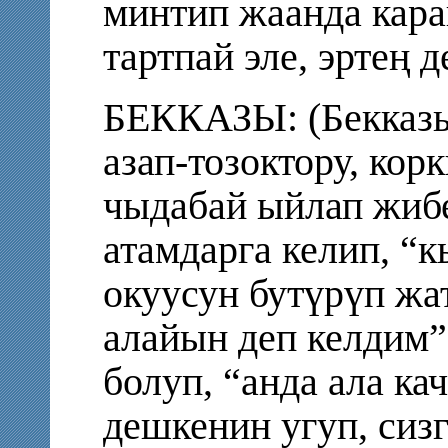
минтип жаанда кара
тартпай эле, эртең 
БЕККАЗЫ: (Бекказы
азап-тозоктору, кор
чыдабай ыйлап жиб
атамдарга келип, “
окуусун бутүрүп жа
алайын деп келдим”
болуп, “анда ала ка
дешкенин угуп, сиз