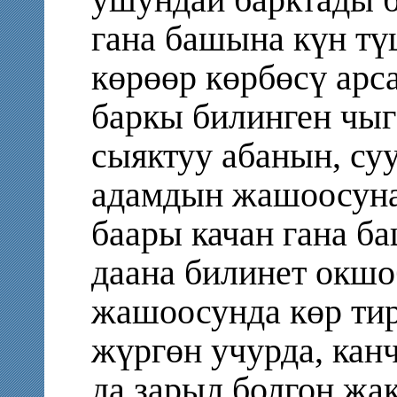
ушундай барктады б
гана башына күн тү
көрөөр көрбөсү арс
баркы билинген чы
сыяктуу абанын, су
адамдын жашоосуна
баары качан гана б
даана билинет окшо
жашоосунда көр ти
жүргөн учурда, кан
да зарыл болгон жа