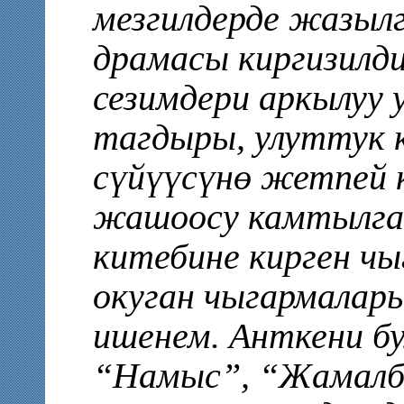
мезгилдерде жазылг
драмасы киргизилди
сезимдери аркылуу у
тагдыры, улуттук 
сүйүүсүнө жетпей
жашоосу камтылга
китебине кирген чы
окуган чыгармалар
ишенем. Анткени б
“Намыс”, “Жамалб