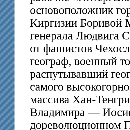
основоположник гор
Киргизии Боривой 
генерала Людвига 
от фашистов Чехосл
географ, военный т
распутывавший гео
самого высокогорно
массива Хан-Тенгри.
Владимира — Иосиф
дореволюционном П