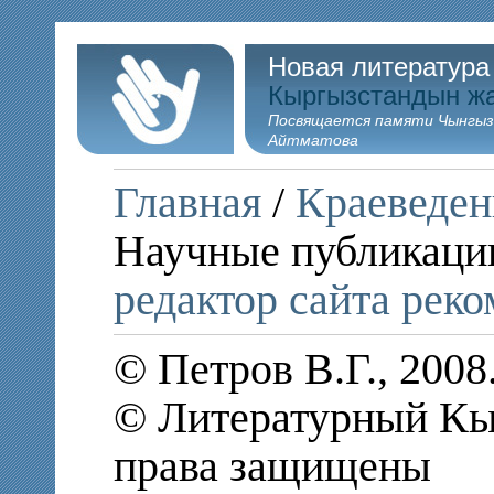
Новая литература
Кыргызстандын ж
Посвящается памяти Чынгыз
Айтматова
Главная
/
Краеведен
Научные публикаци
редактор сайта рек
© Петров В.Г., 200
© Литературный Кыр
права защищены