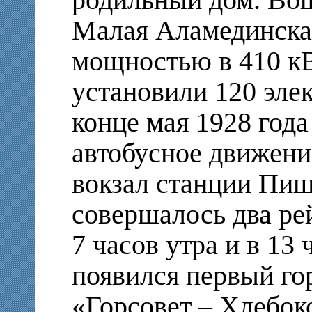
родильный дом. Вош
Малая Аламединска
мощностью в 410 кВ
установили 120 эле
конце мая 1928 год
автобусное движен
вокзал станции Пи
совершалось два ре
7 часов утра и в 13 
появился первый го
«Горсовет – Хлебок