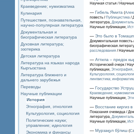
Научная статья / Научны
Краеведение; нумизматика
—
Гибель Ямита
(
Алек
Кулинария
повесть /
Публицистика
/ 
Путешествия, познавательная,
литература,
Документаль
научно-популярная литература
Научные публикации,
Ист
Документальная и
—
Это было в Томаш
биографическая литература
Документальная повесть 
Духовная литература;
биографическая литерат
эзотерика
расследования
/ Научные
Детская литература
—
Аттила – предок кы
Литература на языках народа
Исторический очерк / На
Кыргызстана
публикации,
Этнография,
Культурология, социолог
Литература ближнего и
лингвистика; информатик
дальнего зарубежья
Переводы
—
Государство Устру
Краеведение; нумизмати
Научные публикации
Научные публикации,
Этн
История
Этнография, этнология
—
Восстание киргиз в
Показания очевидца / До
Культурология, социология
литература,
Документаль
Политические науки;
Научные публикации,
Ист
управление; идеология
—
Мурзақул бўлиш
(
С
Экономика и финансы