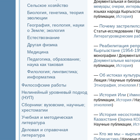
Документальная и биогр
Сельское хозяйство
мемуары; очерки, интервь
языках народа Кыргызст
Биология, генетика, теория
публикации,
История
)
эволюции
География, геология, науки
—
Почему застрелилс
о Земле; экология
Статья-исследование / К
Литературоведческие ра
Естествознание
Другая физика
—
Реабилитация репр
Кыргызстане (1954-199
Медицина
монографии / Документал
Педагогика, образование;
Документальные материа
наука как таковая
публикации,
История
)
Филология; лингвистика;
—
Об истоках культур
информатика
Лекция / Научные публик
Философские работы
Этнография, этнология
/
Нелинейный уровневый подход
—
История Или
(
Иминж
(НУП)
публикации,
История
/ На
Сборники: вузовские, научные;
этнология
)
хрестоматии
—
История несостояв
Учебная и методическая
Казахстане
(
Зарина К
литература
Научные публикации,
Ист
Деловая и справочная
—
Кто же мы – кыргыз
литература
Публицистика
/ Научные 