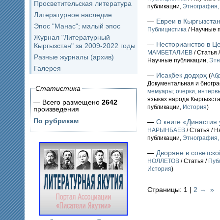
Просветительская литература
публикации,
Этнография,
Литературное наследие
—
Евреи в Кыргызста
Эпос "Манас"; малый эпос
Публицистика
/ Научные 
Журнал "Литературный
—
Несторианство в Ц
Кыргызстан" за 2009-2022 годы
МАМБЕТАЛИЕВ
/ Статья 
Разные журналы (архив)
Научные публикации,
Этн
Галерея
—
Исақбек додҳоҳ
(
Аб
Документальная и биогр
Статистика
мемуары; очерки, интервь
языках народа Кыргызст
— Всего размещено
2642
публикации,
История
)
произведения
По рубрикам
—
О книге «Династия 
НАРЫНБАЕВ
/ Статья / 
публикации,
Этнография,
—
Дворяне в советско
НОЛЛЕТОВ
/ Статья /
Пуб
История
)
Страницы: 1 |
2
→
»