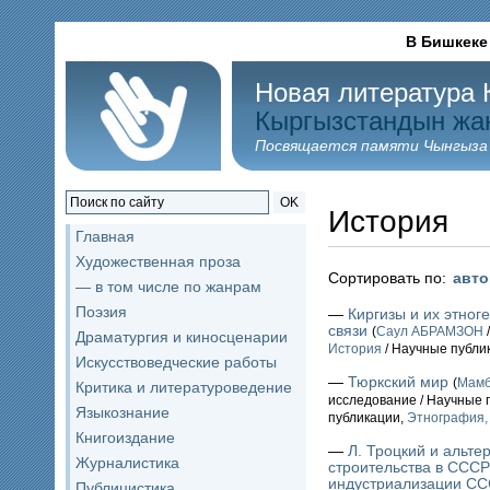
В Бишкеке
Новая литература 
Кыргызстандын жа
Посвящается памяти Чынгыза
OK
История
Главная
Художественная проза
Сортировать по:
авт
— в том числе по жанрам
Поэзия
—
Киргизы и их этног
связи
(
Саул АБРАМЗОН
Драматургия и киносценарии
История
/ Научные публи
Искусствоведческие работы
—
Тюркский мир
(
Мамб
Критика и литературоведение
исследование / Научные 
Языкознание
публикации,
Этнография,
Книгоиздание
—
Л. Троцкий и альте
Журналистика
строительства в СССР
индустриализации ССС
Публицистика