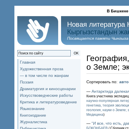
В Бишкеке
Новая литература 
Кыргызстандын жа
Посвящается памяти Чынгыза
OK
География,
Главная
о Земле; э
Художественная проза
— в том числе по жанрам
Сортировать по:
авт
Поэзия
Драматургия и киносценарии
—
Антарктида далекая
Искусствоведческие работы
Книга участника экспедиц
научно-популярная лите
Критика и литературоведение
генетика, теория эволюц
Языкознание
геология, науки о Земле; 
Медицина
)
Книгоиздание
Журналистика
—
“И все, что есть, 
Публицистика
БОКОНБАЕВ
/ Сборник ст