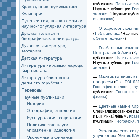
публикации,
Политические
Краеведение; нумизматика
Научные публикации,
Гео
Кулинария
экология
/ Научные публи
как таковая
)
Путешествия, познавательная,
научно-популярная литература
—
О Барскоонском ин
Документальная и
/
Публицистика
/ Научные
биографическая литература
о Земле; экология
)
Духовная литература;
—
Глобальные измене
эзотерика
Центральной Азии
(
Ку
Детская литература
публикации,
Политические
Научные публикации,
Гео
Литература на языках народа
экология
)
Кыргызстана
—
Механизм влияния 
Литература ближнего и
процессы
(
Олег БОНДА
дальнего зарубежья
География, геология, нау
Переводы
публикации,
Естествозна
Научные публикации
физика
)
История
—
Цветные камни Кир
Этнография, этнология
Специализированное изд
и В.Н.Михайлёвым /
Крае
Культурология, социология
публикации,
География, г
Политические науки;
управление; идеология
—
Экологическая сит
улучшению
(
Виктор КА
Экономика и финансы