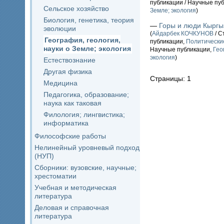
публикации / Научные пу
Сельское хозяйство
Земле; экология
)
Биология, генетика, теория
—
Горы и люди Кыргы
эволюции
(
Айдарбек КОЧКУНОВ
/ С
География, геология,
публикации,
Политические
науки о Земле; экология
Научные публикации,
Гео
экология
)
Естествознание
Другая физика
Страницы: 1
Медицина
Педагогика, образование;
наука как таковая
Филология; лингвистика;
информатика
Философские работы
Нелинейный уровневый подход
(НУП)
Сборники: вузовские, научные;
хрестоматии
Учебная и методическая
литература
Деловая и справочная
литература