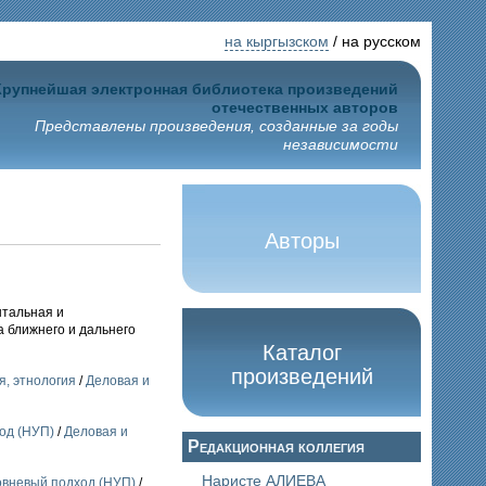
на кыргызском
/ на русском
Крупнейшая электронная библиотека произведений
отечественных авторов
Представлены произведения, созданные за годы
независимости
Авторы
нтальная и
а ближнего и дальнего
Каталог
произведений
, этнология
/
Деловая и
од (НУП)
/
Деловая и
Редакционная коллегия
Наристе АЛИЕВА
вневый подход (НУП)
/