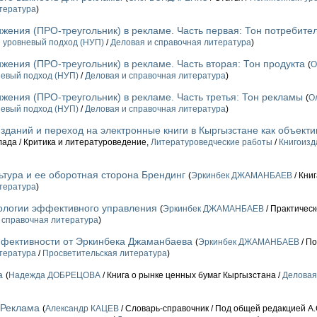
тература
)
жения (ПРО-треугольник) в рекламе. Часть первая: Тон потребите
 уровневый подход (НУП)
/
Деловая и справочная литература
)
жения (ПРО-треугольник) в рекламе. Часть вторая: Тон продукта
(
О
евый подход (НУП)
/
Деловая и справочная литература
)
жения (ПРО-треугольник) в рекламе. Часть третья: Тон рекламы
(
О
евый подход (НУП)
/
Деловая и справочная литература
)
зданий и переход на электронные книги в Кыргызстане как объект
клада / Критика и литературоведение,
Литературоведческие работы
/
Книгоизд
ьтура и ее оборотная сторона Брендинг
(
Эркинбек ДЖАМАНБАЕВ
/ Кни
тература
)
ологии эффективного управления
(
Эркинбек ДЖАМАНБАЕВ
/ Практичес
 справочная литература
)
фективности от Эркинбека Джаманбаева
(
Эркинбек ДЖАМАНБАЕВ
/ П
тература
/
Просветительская литература
)
а
(
Надежда ДОБРЕЦОВА
/ Книга о рынке ценных бумаг Кыргызстана /
Деловая
 Реклама
(
Александр КАЦЕВ
/ Словарь-справочник / Под общей редакцией А.