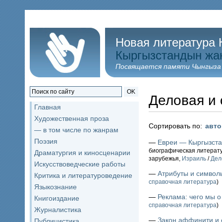
Новая литература 
Кыргызстандын жа
Посвящается памяти Чынгыза
OK
Деловая и 
Главная
Художественная проза
Сортировать по:
авт
— в том числе по жанрам
Поэзия
—
Евреи — Кыргызстан
биографическая литерат
Драматургия и киносценарии
зарубежья,
Израиль
/
Дел
Искусствоведческие работы
—
Атрибуты и символ
Критика и литературоведение
справочная литература
)
Языкознание
—
Реклама: чего мы о
Книгоиздание
справочная литература
)
Журналистика
—
Закон аффинити и 
Публицистика