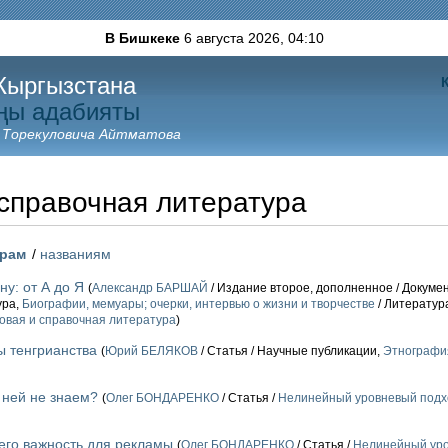
В Бишкеке
6 августа 2026,
04:10
Кыргызстана
ңы адабияты
 Торекуловича Айтматова
справочная литература
орам
/
названиям
у: от А до Я
(
Александр БАРШАЙ
/ Издание второе, дополненное / Докуме
ура,
Биографии, мемуары; очерки, интервью о жизни и творчестве
/ Литератур
овая и справочная литература
)
ы тенгрианства
(
Юрий БЕЛЯКОВ
/ Статья / Научные публикации,
Этнография
 ней не знаем?
(
Олег БОНДАРЕНКО
/ Статья /
Нелинейный уровневый подх
его важность для рекламы
(
Олег БОНДАРЕНКО
/ Статья /
Нелинейный уро