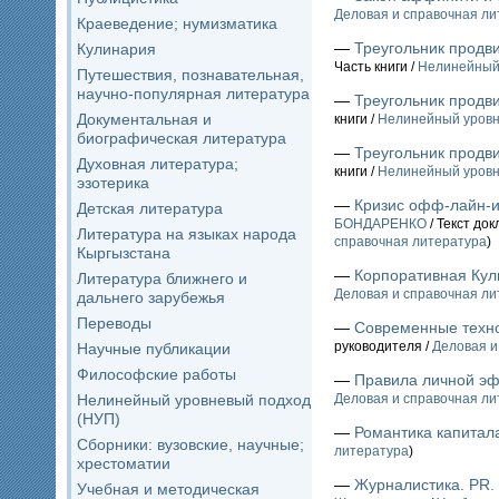
Деловая и справочная ли
Краеведение; нумизматика
—
Треугольник продви
Кулинария
Часть книги /
Нелинейный
Путешествия, познавательная,
научно-популярная литература
—
Треугольник продви
Документальная и
книги /
Нелинейный уровн
биографическая литература
—
Треугольник продви
Духовная литература;
книги /
Нелинейный уровн
эзотерика
—
Кризис офф-лайн-и
Детская литература
БОНДАРЕНКО
/ Текст до
Литература на языках народа
справочная литература
)
Кыргызстана
—
Корпоративная Кул
Литература ближнего и
Деловая и справочная ли
дальнего зарубежья
Переводы
—
Современные техн
руководителя /
Деловая и
Научные публикации
Философские работы
—
Правила личной эф
Нелинейный уровневый подход
Деловая и справочная ли
(НУП)
—
Романтика капитал
Сборники: вузовские, научные;
литература
)
хрестоматии
—
Журналистика. PR.
Учебная и методическая