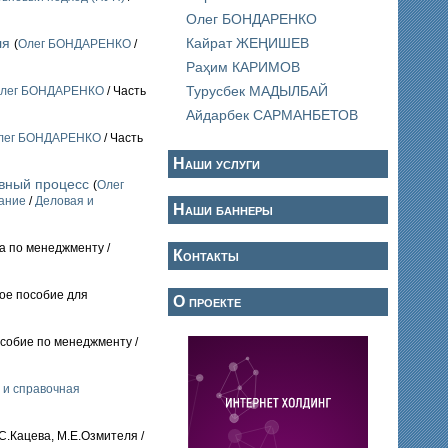
Олег БОНДАРЕНКО
Кайрат ЖЕҢИШЕВ
ля
(
Олег БОНДАРЕНКО
/
Раҳим КАРИМОВ
Турусбек МАДЫЛБАЙ
лег БОНДАРЕНКО
/ Часть
Айдарбек САРМАНБЕТОВ
лег БОНДАРЕНКО
/ Часть
Наши услуги
ивный процесс
(
Олег
ание
/
Деловая и
Наши баннеры
га по менеджменту /
Контакты
кое пособие для
О проекте
особие по менеджменту /
 и справочная
С.Кацева, М.Е.Озмителя /