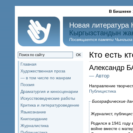
В Бишкеке
Новая литература 
Кыргызстандын жа
Посвящается памяти Чынгыза
Кто есть кт
OK
Главная
Александр 
Художественная проза
— Автор
— в том числе по жанрам
Поэзия
Направление творчес
Публицистика
Драматургия и киносценарии
Искусствоведческие работы
Биографические да
Критика и литературоведение
Языкознание
Журналист, публицист
Книгоиздание
Родился в 1941 году 
Журналистика
войне вместе с мате
Публицистика