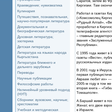
Саратов, затем во Фр
Киргизии. Там окончи
Краеведение; нумизматика
Кулинария
Работал в газетах Ки
Путешествия, познавательная,
(«Комсомолец Киргиз
научно-популярная литература
«Рудный Алтай», «Ве
Документальная и
проработал в Киргиз
биографическая литература
телеграфном агентст
– главным редакторо
Духовная литература;
звания «Заслуженный
эзотерика
Республики».
Детская литература
Литература на языках народа
С 1995 года живет в
Кыргызстана
газеты «Вести», публ
русскоязычных издан
Литература ближнего и
дальнего зарубежья
В 2001 году в Иерус
Переводы
первая публицистиче
Научные публикации
Авраам любит их» — 
2005-м году в том ж
Философские работы
вторая книга – «Гиб
Нелинейный уровневый подход
Томашполе».
(НУП)
Сборники: вузовские, научные;
А.Баршай живет в по
хрестоматии
Женат, его двое взро
в Израиле.
Учебная и методическая