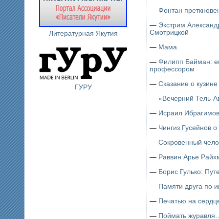
—
Фонтан преткнове
—
Экстрим Александ
Смотрицкой
Литературная Якутия
—
Мама
—
Филипп Байман: е
профессором
—
Сказание о кузине
ГУРУ
—
«Вечерний Тель-А
—
Исраил Ибрагимов
—
Чингиз Гусейнов о
—
Сокровенный чело
—
Раввин Арье Райхм
—
Борис Гулько: Пут
—
Памяти друга по 
—
Печатью на серд
—
Поймать журавля