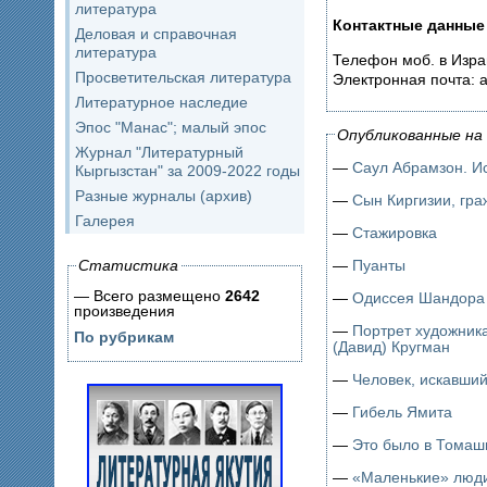
литература
Контактные данные
Деловая и справочная
литература
Телефон моб. в Изра
Просветительская литература
Электронная почта: a
Литературное наследие
Эпос "Манас"; малый эпос
Опубликованные на 
Журнал "Литературный
—
Саул Абрамзон. И
Кыргызстан" за 2009-2022 годы
Разные журналы (архив)
—
Сын Киргизии, г
Галерея
—
Стажировка
—
Пуанты
Статистика
— Всего размещено
2642
—
Одиссея Шандора
произведения
—
Портрет художник
По рубрикам
(Давид) Кругман
—
Человек, искавши
—
Гибель Ямита
—
Это было в Томаш
—
«Маленькие» люди