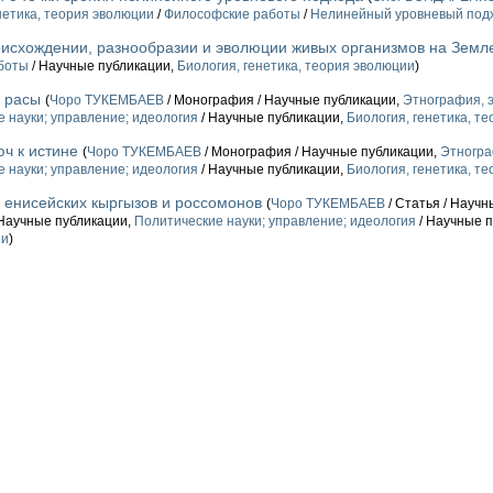
нетика, теория эволюции
/
Философские работы
/
Нелинейный уровневый под
оисхождении, разнообразии и эволюции живых организмов на Земл
боты
/ Научные публикации,
Биология, генетика, теория эволюции
)
 расы
(
Чоро ТУКЕМБАЕВ
/ Монография / Научные публикации,
Этнография, 
 науки; управление; идеология
/ Научные публикации,
Биология, генетика, т
ч к истине
(
Чоро ТУКЕМБАЕВ
/ Монография / Научные публикации,
Этногра
 науки; управление; идеология
/ Научные публикации,
Биология, генетика, т
енисейских кыргызов и россомонов
(
Чоро ТУКЕМБАЕВ
/ Статья / Научн
Научные публикации,
Политические науки; управление; идеология
/ Научные 
ии
)