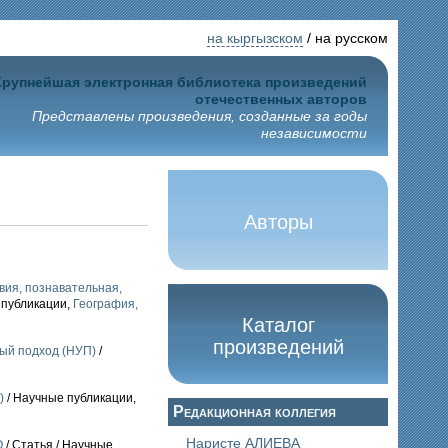
на кыргызском
/ на русском
Крупнейшая электронная библиотека произведений
отечественных авторов
Представлены произведения, созданные за годы
независимости
Авторы
ия, познавательная,
 публикации,
География,
Каталог
произведений
ый подход (НУП)
/
)
/ Научные публикации,
Редакционная коллегия
Наристе АЛИЕВА
О
/ Статья / Научные