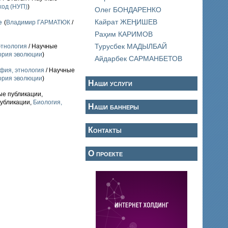
ход (НУП)
)
Олег БОНДАРЕНКО
Кайрат ЖЕҢИШЕВ
е
(
Владимир ГАРМАТЮК
/
Раҳим КАРИМОВ
Турусбек МАДЫЛБАЙ
этнология
/ Научные
еория эволюции
)
Айдарбек САРМАНБЕТОВ
фия, этнология
/ Научные
еория эволюции
)
Наши услуги
ые публикации,
публикации,
Биология,
Наши баннеры
Контакты
О проекте