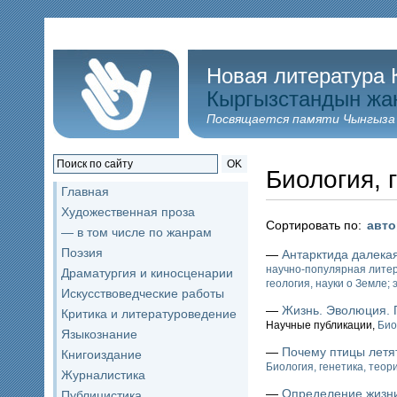
Новая литература 
Кыргызстандын жа
Посвящается памяти Чынгыза
OK
Биология, 
Главная
Художественная проза
Сортировать по:
авт
— в том числе по жанрам
Поэзия
—
Антарктида далекая
научно-популярная лите
Драматургия и киносценарии
геология, науки о Земле; 
Искусствоведческие работы
—
Жизнь. Эволюция.
Критика и литературоведение
Научные публикации,
Био
Языкознание
—
Почему птицы летя
Книгоиздание
Биология, генетика, тео
Журналистика
—
Определение жизни
Публицистика