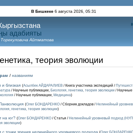
В Бишкеке
6 августа 2026,
05:31
Кыргызстана
ңы адабияты
 Торекуловича Айтматова
генетика, теория эволюции
орам
/
названиям
 и близкая
(
Асылбек АЙДАРАЛИЕВ
/ Книга участника экспедиций /
Путешеств
ратура
/ Научные публикации,
Биология, генетика, теория эволюции
/ Научные
экология
/ Научные публикации,
Медицина
)
 Панволюция
(
Олег БОНДАРЕНКО
/ Сборник докладов /
Нелинейный уровнев
логия, генетика, теория эволюции
)
т на юг?
(
Олег БОНДАРЕНКО
/ Статья /
Нелинейный уровневый подход (НУП
рия эволюции
)
 с точки зрения нелинейного уровневого подхода
(
Олег БОНДАРЕНК