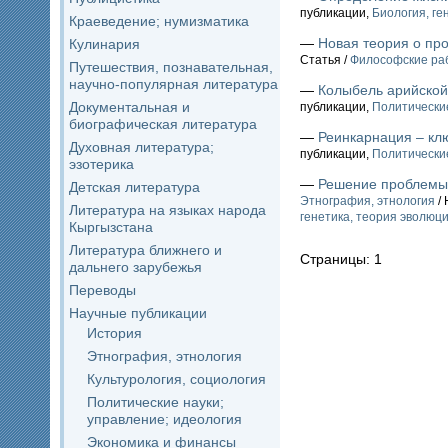
публикации,
Биология, ге
Краеведение; нумизматика
—
Новая теория о пр
Кулинария
Статья /
Философские ра
Путешествия, познавательная,
научно-популярная литература
—
Колыбель арийской
Документальная и
публикации,
Политические
биографическая литература
—
Реинкарнация – клю
Духовная литература;
публикации,
Политические
эзотерика
—
Решение проблемы 
Детская литература
Этнография, этнология
/ 
Литература на языках народа
генетика, теория эволюц
Кыргызстана
Литература ближнего и
Страницы: 1
дальнего зарубежья
Переводы
Научные публикации
История
Этнография, этнология
Культурология, социология
Политические науки;
управление; идеология
Экономика и финансы