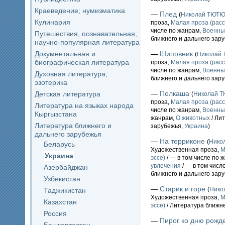
Краеведение; нумизматика
—
Плед
(
Николай ТЮТ
Кулинария
проза,
Малая проза (расс
числе по жанрам,
Военны
Путешествия, познавательная,
ближнего и дальнего зар
научно-популярная литература
Документальная и
—
Шиповник
(
Николай
биографическая литература
проза,
Малая проза (расс
числе по жанрам,
Военны
Духовная литература;
ближнего и дальнего зар
эзотерика
—
Полкаша
Детская литература
(
Николай 
проза,
Малая проза (расс
Литература на языках народа
числе по жанрам,
Военны
Кыргызстана
жанрам,
О животных
/ Ли
Литература ближнего и
зарубежья,
Украина
)
дальнего зарубежья
—
На терриконе
(
Нико
Беларусь
Художественная проза,
М
Украина
эссе)
/ — в том числе по 
увлечения
/ — в том числ
Азербайджан
ближнего и дальнего зар
Узбекистан
—
Старик и горе
(
Нико
Таджикистан
Художественная проза,
М
Казахстан
эссе)
/ Литература ближне
Россия
—
Пирог ко дню рожд