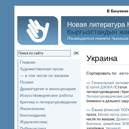
В Бишкеке
Новая литература 
Кыргызстандын жа
Посвящается памяти Чынгыза
OK
Украина
Главная
Художественная проза
Сортировать по:
авт
— в том числе по жанрам
Поэзия
—
Гениальная челове
(
Сергей ДЗЮБА
/ Статья.
Драматургия и киносценарии
литературоведение / Кри
Искусствоведческие работы
Литературоведческие ра
ближнего и дальнего зар
Критика и литературоведение
Языкознание
—
Ёжики
(
Николай ТЮ
проза,
Малая проза (расс
Книгоиздание
числе по жанрам,
Драмат
Журналистика
Военные; армейские; ВО
Публицистика
зарубежья,
Украина
)