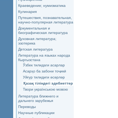
Краеведение; нумизматика
Кулинария
Путешествия, познавательная,
научно-популярная литература
Документальная и
биографическая литература
Духовная литература;
эзотерика
Детская литература
Литература на языках народа
Кыргызстана
Ўзбек тилидаги асарлар
Асарҳо ба забони тоҷикӣ
Уйғур тилидиги әсәрләр
Қазақ тіліндегі эдебиеттер
Твори українською мовою
Литература ближнего и
дальнего зарубежья
Переводы
Научные публикации