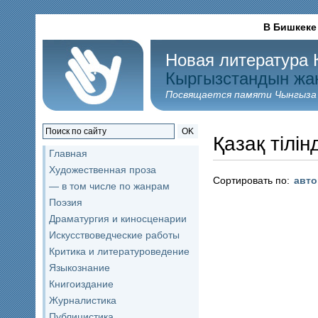
В Бишкеке
Новая литература 
Кыргызстандын жа
Посвящается памяти Чынгыза
OK
Қазақ тілін
Главная
Художественная проза
Сортировать по:
авт
— в том числе по жанрам
Поэзия
Драматургия и киносценарии
Искусствоведческие работы
Критика и литературоведение
Языкознание
Книгоиздание
Журналистика
Публицистика