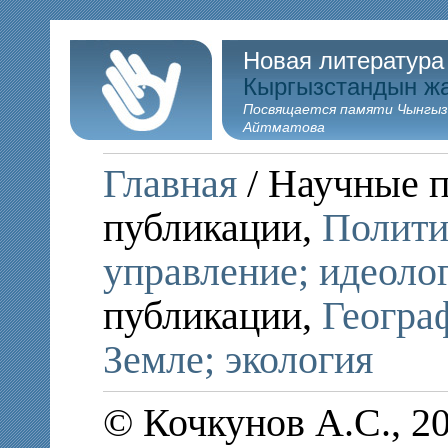
Новая литература
Кыргызстандын ж
Посвящается памяти Чынгыз
Айтматова
Главная
/ Научные п
публикации,
Полити
управление; идеоло
публикации,
Географ
Земле; экология
© Кочкунов А.С., 2