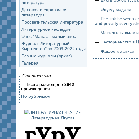
—
Диктаторлор туура
литература
—
Өнүгүү модели
Деловая и справочная
литература
—
The link between d
Просветительская литература
and poverty is very st
Литературное наследие
—
Мектептеги кылмы
Эпос "Манас"; малый эпос
—
Несторианство в 
Журнал "Литературный
Кыргызстан" за 2009-2022 годы
—
Жашоо мааниси
Разные журналы (архив)
Галерея
Статистика
— Всего размещено
2642
произведения
По рубрикам
Литературная Якутия