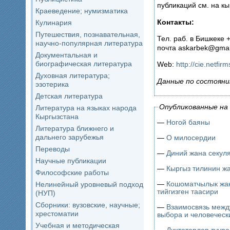
публикаций см. на кы
Краеведение; нумизматика
Контакты:
Кулинария
Путешествия, познавательная,
Тел. раб. в Бишкеке 
научно-популярная литература
почта askarbek@gmai
Документальная и
биографическая литература
Web:
http://cie.netfir
Духовная литература;
Данные по состояни
эзотерика
Детская литература
Опубликованные на 
Литература на языках народа
Кыргызстана
—
Ногой баяны
Литература ближнего и
дальнего зарубежья
—
О милосердии
Переводы
—
Диний жана секул
Научные публикации
—
Кыргыз тилинин ж
Философские работы
—
Кошоматчылык жан
Нелинейный уровневый подход
тийгизген таасири
(НУП)
Сборники: вузовские, научные;
—
Взаимосвязь межд
хрестоматии
выбора и человеческ
Учебная и методическая