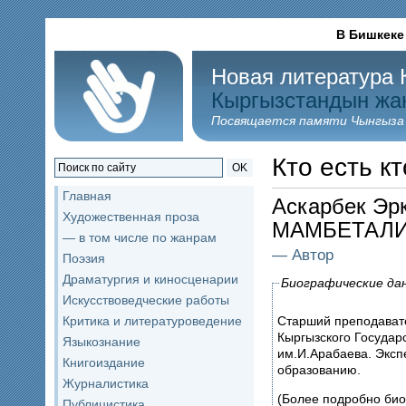
В Бишкеке
Новая литература 
Кыргызстандын жа
Посвящается памяти Чынгыза
Кто есть кт
OK
Главная
Аскарбек Эр
Художественная проза
МАМБЕТАЛ
— в том числе по жанрам
— Автор
Поэзия
Драматургия и киносценарии
Биографические да
Искусствоведческие работы
Старший преподавате
Критика и литературоведение
Кыргызского Государ
Языкознание
им.И.Арабаева. Экс
Книгоиздание
образованию.
Журналистика
(Более подробно би
Публицистика