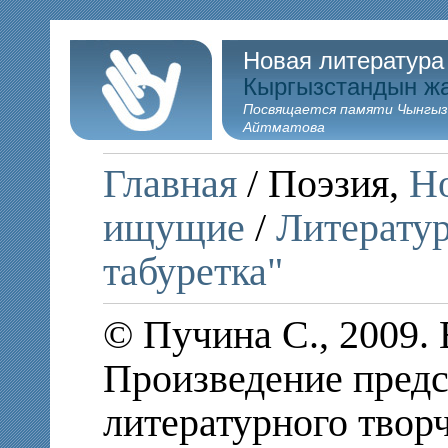
Новая литература
Кыргызстандын ж
Посвящается памяти Чынгыз
Айтматова
Главная
/ Поэзия,
Но
ищущие
/
Литератур
табуретка"
© Пучина С., 2009.
Произведение предс
литературного твор