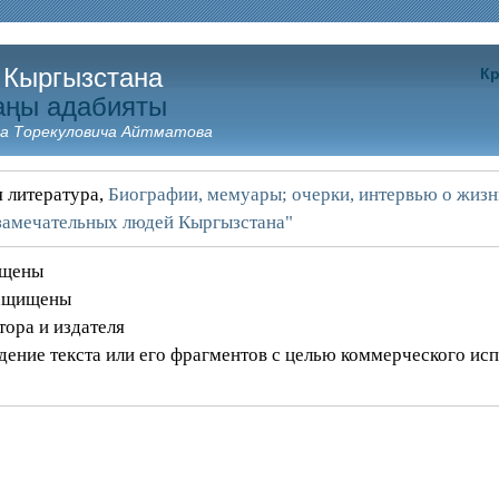
 Кыргызстана
Кр
аңы адабияты
а Торекуловича Айтматова
 литература,
Биографии, мемуары; очерки, интервью о жизн
замечательных людей Кыргызстана"
ищены
защищены
тора и издателя
дение текста или его фрагментов с целью коммерческого ис