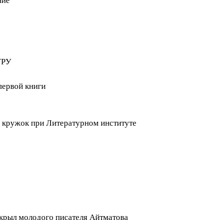
ние
УРУ
первой книги
 кружок при Литературном институте
крыл молодого писателя Айтматова