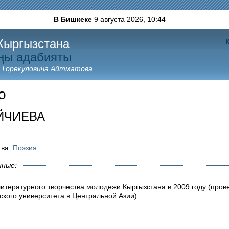
В Бишкеке
9 августа 2026,
10:44
Кыргызстана
ңы адабияты
 Торекуловича Айтматова
о
ОЙЧИЕВА
тва:
Поэзия
нные:
литературного творчества молодежи Кыргызстана в 2009 году (пров
ского университета в Центральной Азии)