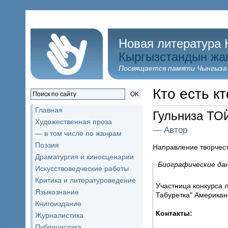
Новая литература 
Кыргызстандын жа
Посвящается памяти Чынгыза
Кто есть кт
OK
Главная
Гульниза Т
Художественная проза
— Автор
— в том числе по жанрам
Поэзия
Направление творчес
Драматургия и киносценарии
Биографические да
Искусствоведческие работы
Критика и литературоведение
Участница конкурса 
Языкознание
Табуретка" Американ
Книгоиздание
Контакты:
Журналистика
Публицистика