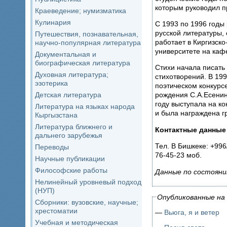
которым руководил п
Краеведение; нумизматика
Кулинария
С 1993 по 1996 годы
русской литературы,
Путешествия, познавательная,
работает в Киргизск
научно-популярная литература
университете на каф
Документальная и
биографическая литература
Стихи начала писать 
Духовная литература;
стихотворений. В 199
эзотерика
поэтическом конкурс
Детская литература
рождения С.А.Есенина
году выступала на к
Литература на языках народа
и была награждена г
Кыргызстана
Литература ближнего и
Контактные данные
дальнего зарубежья
Тел. В Бишкеке: +996/
Переводы
76-45-23 моб.
Научные публикации
Философские работы
Данные по состояни
Нелинейный уровневый подход
(НУП)
Опубликованные на 
Сборники: вузовские, научные;
хрестоматии
—
Вьюга, я и ветер
Учебная и методическая