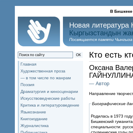
В Бишкеке
Новая литература 
Кыргызстандын жа
Посвящается памяти Чынгыза
Кто есть кт
OK
Главная
Оксана Вале
Художественная проза
ГАЙНУЛЛИН
— в том числе по жанрам
— Автор
Поэзия
Драматургия и киносценарии
Направление творчес
Искусствоведческие работы
Биографические да
Критика и литературоведение
Языкознание
Родилась в 1973 году
Книгоиздание
Бишкекский гуманита
Журналистика
специальности: русск
студенческие годы п
Публицистика