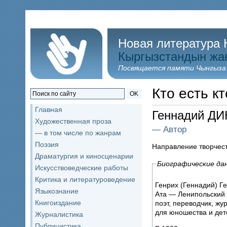
Новая литература 
Кыргызстандын жа
Посвящается памяти Чынгыза
Кто есть кт
OK
Главная
Геннадий ДИ
Художественная проза
— Автор
— в том числе по жанрам
Поэзия
Направление творчес
Драматургия и киносценарии
Биографические да
Искусствоведческие работы
Критика и литературоведение
Генрих (Геннадий) Г
Языкознание
Ата — Ленипольский 
Книгоиздание
поэт, переводчик, жу
для юношества и дет
Журналистика
Публицистика