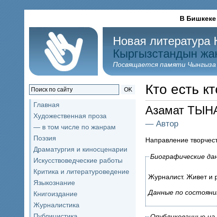
В Бишкеке
Новая литература 
Кыргызстандын жа
Посвящается памяти Чынгыза
Кто есть кт
OK
Главная
Азамат ТЫН
Художественная проза
— Автор
— в том числе по жанрам
Поэзия
Направление творчес
Драматургия и киносценарии
Биографические да
Искусствоведческие работы
Критика и литературоведение
Журналист. Живет и 
Языкознание
Данные по состояни
Книгоиздание
Журналистика
Публицистика
Опубликованные на 