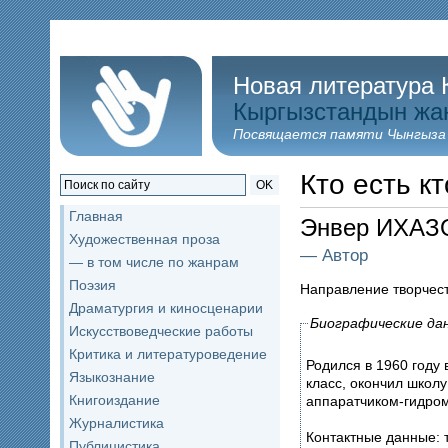
Новая литература 
Кыргызстандын жа
Посвящается памяти Чынгыза
Кто есть кт
OK
Главная
Энвер ИХАЗ
Художественная проза
— Автор
— в том числе по жанрам
Поэзия
Направление творчес
Драматургия и киносценарии
Биографические да
Искусствоведческие работы
Критика и литературоведение
Родился в 1960 году 
Языкознание
класс, окончил школу
Книгоиздание
аппаратчиком-гидро
Журналистика
Контактные данные: т
Публицистика