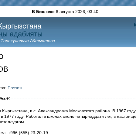
В Бишкеке
8 августа 2026,
03:40
Кыргызстана
ңы адабияты
 Торекуловича Айтматова
о
ОВ
тва:
Поэзия
нные:
в Кыргызстане, в с. Александровка Московского района. В 1967 год
 в 1977 году. Работал в школах около четырнадцати лет, в настоящ
металлургом.
ел. +996 (555) 23-20-19.