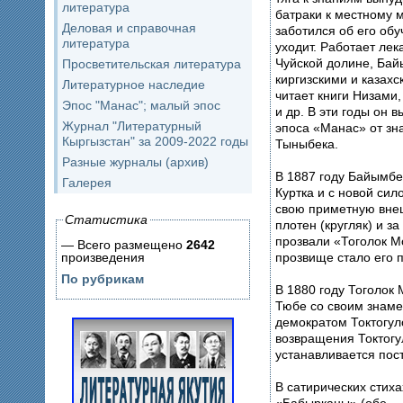
литература
батраки к местному 
Деловая и справочная
заботился об его обу
литература
уходит. Работает лек
Чуйской долине, Бай
Просветительская литература
киргизскими и казах
Литературное наследие
читает книги Низами
Эпос "Манас"; малый эпос
и др. В эти годы он 
Журнал "Литературный
эпоса «Манас» от зн
Кыргызстан" за 2009-2022 годы
Тыныбека.
Разные журналы (архив)
В 1887 году Байымбе
Галерея
Куртка и с новой сил
свою приметную внеш
Статистика
плотен (кругляк) и з
прозвали «Тоголок М
— Всего размещено
2642
прозвище стало его
произведения
По рубрикам
В 1880 году Тоголок 
Тюбе со своим знам
демократом Токтогу
возвращения Токтогу
устанавливается пос
В сатирических стиха
«Бабырканы» (обе —