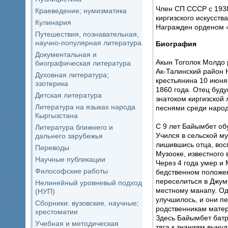
Член СП СССР с 1938
Краеведение; нумизматика
киргизского искусств
Кулинария
Награжден орденом «
Путешествия, познавательная,
научно-популярная литература
Биография
Документальная и
Акын Тоголок Молдо 
биографическая литература
Ак-Талинский район 
Духовная литература;
крестьянина 10 июня
эзотерика
1860 года. Отец буд
Детская литература
знатоком киргизской 
Литература на языках народа
песнями среди народ
Кыргызстана
С 9 лет Байымбет об
Литература ближнего и
Учился в сельской му
дальнего зарубежья
лишившись отца, вос
Переводы
Музооке, известного 
Научные публикации
Через 4 года умер и 
Философские работы
бедственном положе
переселиться в Джумг
Нелинейный уровневый подход
местному манапу. Од
(НУП)
улучшилось, и они п
Сборники: вузовские, научные;
родственникам матери
хрестоматии
Здесь Байымбет батр
Учебная и методическая
тяга к знаниям выну