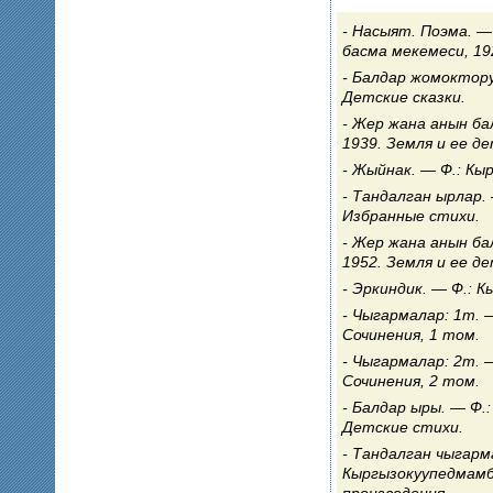
Насыят. Поэма. —
басма мекемеси, 19
Балдар жомоктору
Детские сказки.
Жер жана анын ба
1939. Земля и ее де
Жыйнак. — Ф.: Кыр
Тандалган ырлар. 
Избранные стихи.
Жер жана анын ба
1952. Земля и ее де
Эркиндик. — Ф.: К
Чыгармалар: 1т. —
Сочинения, 1 том.
Чыгармалар: 2т. —
Сочинения, 2 том.
Балдар ыры. — Ф.:
Детские стихи.
Тандалган чыгарма
Кыргызокуупедмамб
произведения.