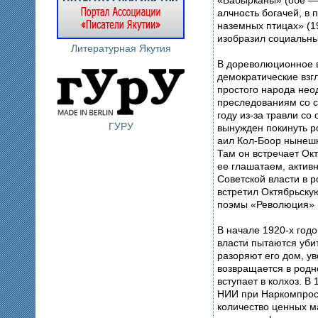
алчность богачей, в 
наземных птицах» (1
изобразил социальны
Литературная Якутия
В дореволюционное в
демократические взг
простого народа нео
преследованиям со с
году из-за травли со
ГУРУ
вынужден покинуть р
аил Кол-Боор нынешн
Там он встречает Ок
ее глашатаем, активн
Советской власти в 
встретил Октябрьск
поэмы «Революция» 
В начале 1920-х год
власти пытаются уби
разоряют его дом, ув
возвращается в родн
вступает в колхоз. В
НИИ при Наркомпрос
количество ценных м