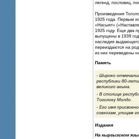
легенд, пословиц, по
Произведения Тоголо
1925 года. Первым и
«Насыят» («Наставле
1925 году. Еще два 
выпущены в 1939 год
наследия выдающего
переиздаются на род
из них переведены н
Память
Широко отмечали
республики 80-лети
великого акына.
В столице респуб
Тоголоку Молдо.
Его имя присвоено
совхозам, улицам г
Издания
На кыргызском язы