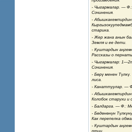
Чыгармалар. — Ф.:
Сочинения.
Абышкакемпирдин 
Кыргызокуупедмамба
старика.
Жер жана анын бал
Земля и ее дети.
Куштардын аңгеме
Рассказы о пернаты
Чыгармалар: 1—2т
Сочинения.
Бөрү менен Түлкү.
лиса.
Канаттуулар. — Ф
Абышкакемпирдин 
Колобок старухи и 
Балдарга. — Ф.: М
Бөдөнөнүн Түлкүнү
Как перепелка обма
Куштардын аңгеме
птиц.