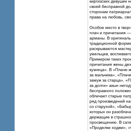
киргизских девушек 
своей бесправной до
сторонам патриархал
права на любовь, св
Особое место в твор
плач и причитания 
арманы. В оригиналь
традиционной форме
раскрываются мастер
умельцев, воспевает
Примером таких про
причитания жены дех
кузнеца». В «Плаче-
за мальчика», «Плач
замуж за старца», «П
за долги» акын негод
бесправного положен
обличает старые пат
ряд произведений н
со старухой», «Бабыр
которых он разоблач
держащие в страшной
просвещению. В сати
«Проделки ходжи», «