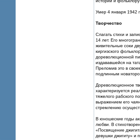
истории и фольклору 
Умер 4 января 1942 
Творчество
Слагать стихи и запи
14 лет. Его многогра
живительные соки дву
киргизского фолькло
дореволюционной пи
издававшейся на тат
Преломив это в свое
подлинным новатором
Дореволюционное тв
характеризуется реа
тяжелого рабского п
выражением его чаян
стремлению осуществ
В юношеские годы ак
любви. В стихотворе
«Посвящение джигит
девушки джигиту» и 