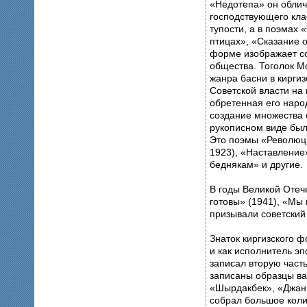
«Недотепа» он облич
господствующего клас
тупости, а в поэмах
птицах», «Сказание о
форме изображает с
общества. Тоголок М
жанра басни в киргиз
Советской власти на 
обретенная его наро
создание множества 
рукописном виде был
Это поэмы «Революц
1923), «Наставление
беднякам» и другие.
В годы Великой Отеч
готовы» (1941), «Мы
призывали советский 
Знаток киргизского 
и как исполнитель э
записал вторую част
записаны образцы ва
«Шырдакбек», «Джан
собрал большое коли