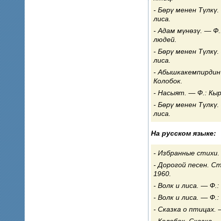
Бөрү менен Түлкү.
лиса.
Адам мүнөзү. — Ф.
людей.
Бөрү менен Түлкү.
лиса.
Абышкакемпирдин 
Колобок.
Насыят. — Ф.: Кыр
Бөрү менен Түлкү.
лиса.
На русском языке:
Избранные стихи. 
Дорогой песен. Ст
1960.
Волк и лиса. — Ф.:
Волк и лиса. — Ф.:
Сказка о птицах. 