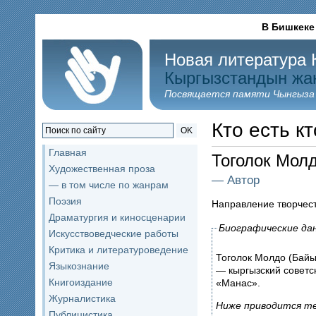
В Бишкеке
Новая литература 
Кыргызстандын жа
Посвящается памяти Чынгыза
Кто есть кт
OK
Главная
Тоголок Мол
Художественная проза
— Автор
— в том числе по жанрам
Поэзия
Направление творчес
Драматургия и киносценарии
Биографические да
Искусствоведческие работы
Критика и литературоведение
Тоголок Молдо (Бай
Языкознание
— кыргызский советс
Книгоиздание
«Манас».
Журналистика
Ниже приводится те
Публицистика