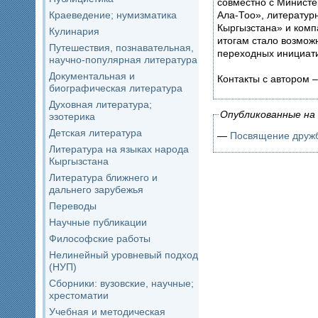
совместно с Минист
Ала-Тоо», литератур
Краеведение; нумизматика
Кыргызстана» и комп
Кулинария
итогам стало возмо
Путешествия, познавательная,
переходных инициати
научно-популярная литература
Документальная и
Контакты с автором –
биографическая литература
Духовная литература;
Опубликованные на 
эзотерика
Детская литература
—
Посвящение друж
Литература на языках народа
Кыргызстана
Литература ближнего и
дальнего зарубежья
Переводы
Научные публикации
Философские работы
Нелинейный уровневый подход
(НУП)
Сборники: вузовские, научные;
хрестоматии
Учебная и методическая