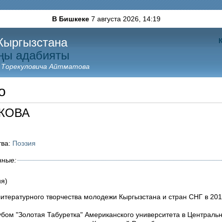
В Бишкеке
7 августа 2026,
14:19
Кыргызстана
ңы адабияты
 Торекуловича Айтматова
о
ЫКОВА
тва:
Поэзия
нные:
ия)
литературного творчества молодежи Кыргызстана и стран СНГ в 201
убом "Золотая Табуретка" Американского университета в Централь