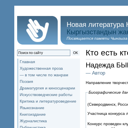
Новая литература 
Кыргызстандын жа
Посвящается памяти Чынгыза
Кто есть кт
OK
Главная
Надежда Б
Художественная проза
— Автор
— в том числе по жанрам
Поэзия
Направление творчес
Драматургия и киносценарии
Биографические да
Искусствоведческие работы
Критика и литературоведение
(Северодвинск, Росс
Языкознание
Участница конкурса 
Книгоиздание
Журналистика
Конкурс проведен кл
Публицистика