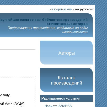
на кыргызском
/ на русском
Крупнейшая электронная библиотека произведений
отечественных авторов
Представлены произведения, созданные за годы
независимости
Авторы
Каталог
произведений
2 году.
Редакционная коллегия
ной Азии (АУЦА)
Наристе АЛИЕВА