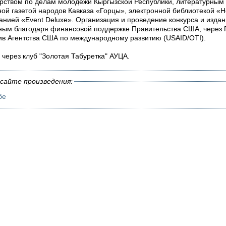
ерством по делам молодежи Кыргызской Республики, литературны
ной газетой народов Кавказа «Горцы», электронной библиотекой «
анией «Event Deluxe». Организация и проведение конкурса и издан
жным благодаря финансовой поддержке Правительства США, через
в Агентства США по международному развитию (USAID/OTI).
 через клуб "Золотая Табуретка" АУЦА.
сайте произведения:
бе