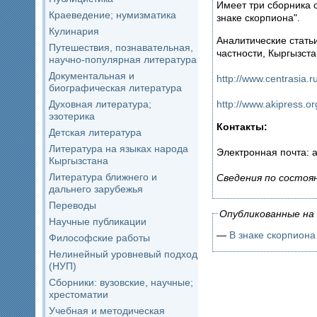
Имеет три сборника с
Краеведение; нумизматика
знаке скорпиона".
Кулинария
Аналитические статьи
Путешествия, познавательная,
частности, Кыргызста
научно-популярная литература
Документальная и
http://www.centrasia
биографическая литература
http://www.akipress.
Духовная литература;
эзотерика
Контакты:
Детская литература
Литература на языках народа
Электронная почта: 
Кыргызстана
Литература ближнего и
Сведения по состоя
дальнего зарубежья
Переводы
Опубликованные на 
Научные публикации
—
В знаке скорпиона
Философские работы
Нелинейный уровневый подход
(НУП)
Сборники: вузовские, научные;
хрестоматии
Учебная и методическая