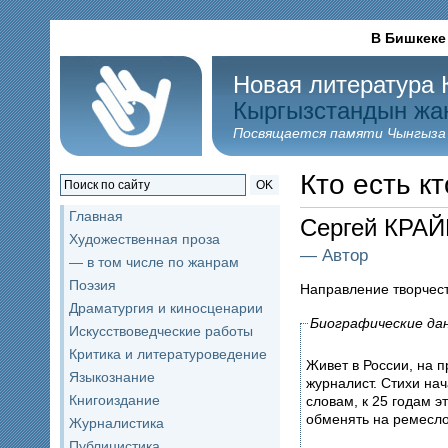
В Бишкеке
Новая литература 
Кыргызстандын жа
Посвящается памяти Чынгыза
Кто есть кт
OK
Главная
Сергей КРА
Художественная проза
— Автор
— в том числе по жанрам
Поэзия
Направление творчес
Драматургия и киносценарии
Биографические да
Искусствоведческие работы
Критика и литературоведение
Живет в России, на 
Языкознание
журналист. Стихи нач
Книгоиздание
словам, к 25 годам э
обменять на ремесло
Журналистика
Публицистика