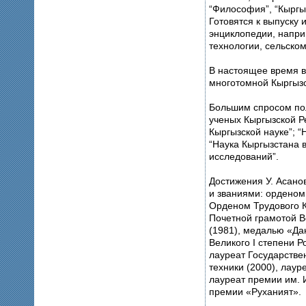
“Философия”, “Кыргыз
Готовятся к выпуску 
энциклопедии, напри
технологии, сельском
В настоящее время в
многотомной Кыргыз
Большим спросом пол
ученых Кыргызской Ре
Кыргызской науке”; “
“Наука Кыргызстана 
исследований”.
Достижения У. Асано
и званиями: орденом 
Орденом Трудового К
Почетной грамотой Верховного Совета Киргизской ССР
(1981), медалью «Да
Великого I степени Р
лауреат Государстве
техники (2000), лаур
лауреат премии им. 
премии «Руханият».