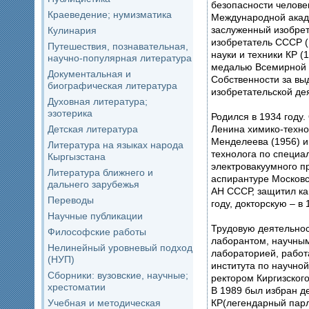
безопасности челове
Краеведение; нумизматика
Международной акаде
заслуженный изобрет
Кулинария
изобретатель СССР (
Путешествия, познавательная,
науки и техники КР (
научно-популярная литература
медалью Всемирной 
Документальная и
Собственности за в
биографическая литература
изобретательской де
Духовная литература;
эзотерика
Родился в 1934 году
Ленина химико-технол
Детская литература
Менделеева (1956) имеет квалификацию инженера-
Литература на языках народа
технолога по специальности: “Технология
Кыргызстана
электровакуумного п
Литература ближнего и
аспирантуре Московс
дальнего зарубежья
АН СССР, защитил ка
Переводы
году, докторскую – в 
Научные публикации
Трудовую деятельнос
Философские работы
лаборантом, научны
Нелинейный уровневый подход
лабораторией, работ
(НУП)
института по научной
Сборники: вузовские, научные;
ректором Киргизского
хрестоматии
В 1989 был избран д
КР(легендарный парл
Учебная и методическая