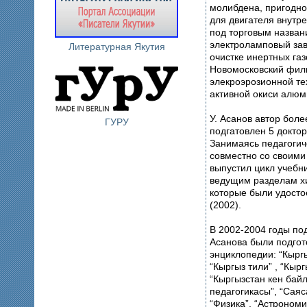
молибдена, пригодног
для двигателя внутр
под торговым назван
электроламповый зав
Литературная Якутия
очистке инертных газ
Новомосковский фил
элекроэрозионной те
активной окиси алю
У. Асанов автор боле
ГУРУ
подгатовлен 5 доктор
Занимаясь педагогич
совместно со своими
выпустил цикл учебн
ведущим разделам хи
которые были удосто
(2002).
В 2002-2004 годы под
Асанова были подго
энциклопедии: “Кырг
“Кыргыз тили” , “Кырг
“Кыргызстан кен байл
педагогикасы”, “Саяса
“Физика”, “Астрономи