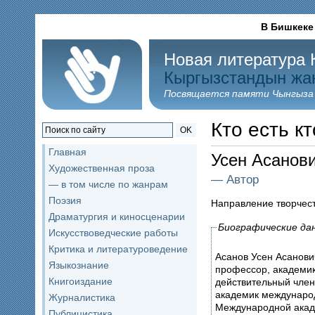
В Бишкеке
Новая литература 
Кыргызстандын жа
Посвящается памяти Чынгыза
Кто есть кт
OK
Главная
Усен Асано
Художественная проза
— Автор
— в том числе по жанрам
Поэзия
Направление творчес
Драматургия и киносценарии
Биографические да
Искусствоведческие работы
Критика и литературоведение
Асанов Усен Асанович
Языкознание
профессор, академик 
Книгоиздание
действительный член
академик междунаро
Журналистика
Международной акаде
Публицистика