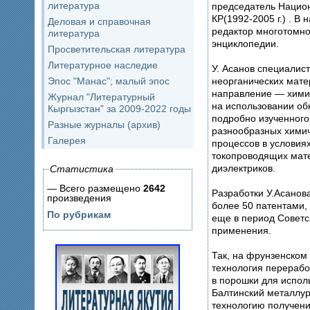
литература
председатель Нацио
КР(1992-2005 г.) . В
Деловая и справочная
редактор многотомной Кыргызской национал
литература
энциклопедии.
Просветительская литература
Литературное наследие
У. Асанов специалист
неорганических мате
Эпос "Манас"; малый эпос
направление — химия
Журнал "Литературный
на использовании обнаруж
Кыргызстан" за 2009-2022 годы
подробно изученног
Разные журналы (архив)
разнообразных химич
Галерея
процессов в условия
токопроводящих материалов в 
диэлектриков.
Статистика
— Всего размещено
2642
Разработки У.Асанов
произведения
более 50 патентами,
По рубрикам
еще в период Советского Сою
применения.
Так, на фрунзенском
технология перерабо
в порошки для испол
Балтинский металлур
технологию получен