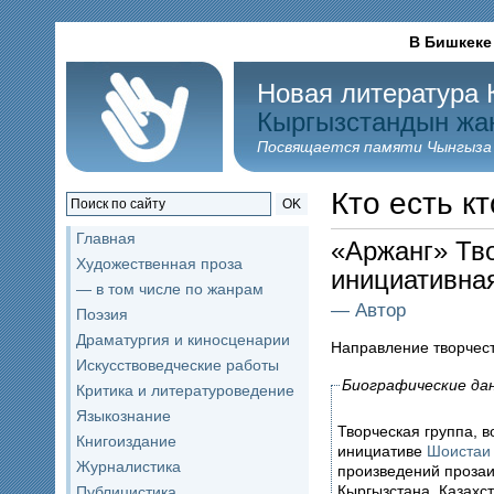
В Бишкеке
Новая литература 
Кыргызстандын жа
Посвящается памяти Чынгыза
Кто есть кт
OK
Главная
«Аржанг» Тв
Художественная проза
инициативная
— в том числе по жанрам
— Автор
Поэзия
Драматургия и киносценарии
Направление творчес
Искусствоведческие работы
Биографические да
Критика и литературоведение
Языкознание
Творческая группа, 
Книгоиздание
инициативе
Шоистаи
Журналистика
произведений прозаи
Кыргызстана, Казахст
Публицистика