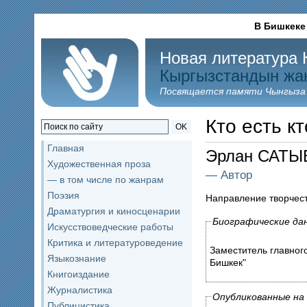
В Бишкеке
Новая литература 
Кыргызстандын жа
Посвящается памяти Чынгыза
Кто есть кт
OK
Главная
Эрлан САТ
Художественная проза
— Автор
— в том числе по жанрам
Поэзия
Направление творчес
Драматургия и киносценарии
Биографические да
Искусствоведческие работы
Критика и литературоведение
Заместитель главног
Языкознание
Бишкек"
Книгоиздание
Журналистика
Опубликованные на 
Публицистика