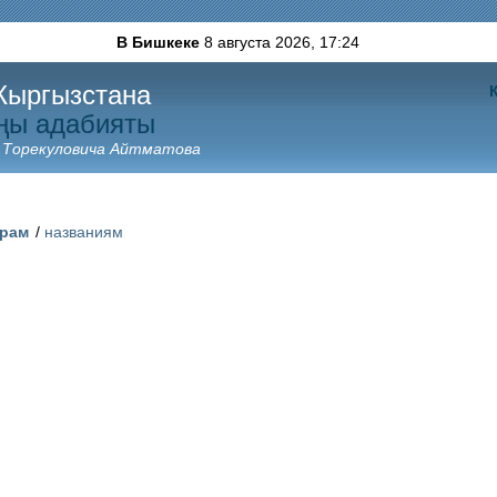
В Бишкеке
8 августа 2026,
17:24
Кыргызстана
ңы адабияты
 Торекуловича Айтматова
орам
/
названиям