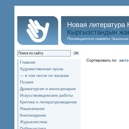
Новая литература 
Кыргызстандын жа
Посвящается памяти Чынгыза
OK
Сортировать по:
авт
Главная
Художественная проза
— в том числе по жанрам
Поэзия
Драматургия и киносценарии
Искусствоведческие работы
Критика и литературоведение
Языкознание
Книгоиздание
Журналистика
Публицистика