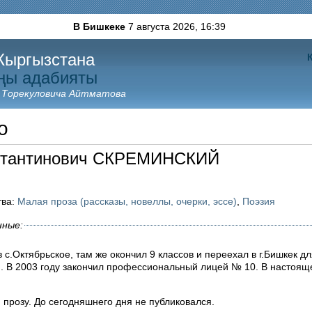
В Бишкеке
7 августа 2026,
16:39
Кыргызстана
ңы адабияты
 Торекуловича Айтматова
о
нстантинович СКРЕМИНСКИЙ
тва:
Малая проза (рассказы, новеллы, очерки, эссе)
,
Поэзия
нные:
в с.Октябрьское, там же окончил 9 классов и переехал в г.Бишкек д
. В 2003 году закончил профессиональный лицей № 10. В настоящ
 прозу. До сегодняшнего дня не публиковался.