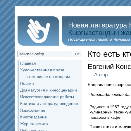
Новая литература 
Кыргызстандын жа
Посвящается памяти Чынгыза
Кто есть кт
OK
Главная
Евгений Ко
Художественная проза
— Автор
— в том числе по жанрам
Поэзия
Направление творчес
Драматургия и киносценарии
Биографические да
Искусствоведческие работы
Критика и литературоведение
Родился в 1987 году 
Языкознание
кулинарный техникум
Книгоиздание
поваром в кафе.
Журналистика
Пишет стихи и малую
Публицистика