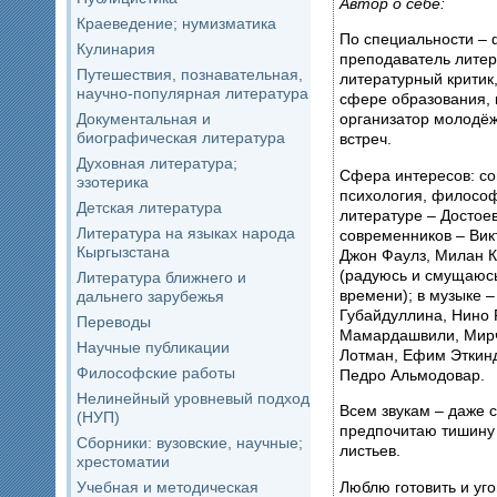
Автор о себе:
Краеведение; нумизматика
По специальности – 
Кулинария
преподаватель литер
Путешествия, познавательная,
литературный критик,
научно-популярная литература
сфере образования, 
Документальная и
организатор молодё
биографическая литература
встреч.
Духовная литература;
Сфера интересов: со
эзотерика
психология, философ
Детская литература
литературе – Достоев
Литература на языках народа
современников – Вик
Кыргызстана
Джон Фаулз, Милан 
(радуюсь и смущаюсь
Литература ближнего и
времени); в музыке 
дальнего зарубежья
Губайдуллина, Нино 
Переводы
Мамардашвили, Мирч
Научные публикации
Лотман, Ефим Эткинд
Философские работы
Педро Альмодовар.
Нелинейный уровневый подход
Всем звукам – даже 
(НУП)
предпочитаю тишину
Сборники: вузовские, научные;
листьев.
хрестоматии
Люблю готовить и уг
Учебная и методическая