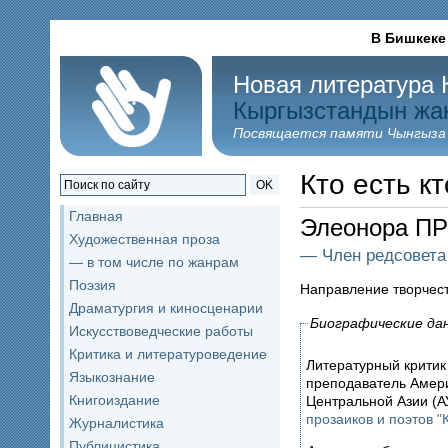
В Бишкеке
Новая литература 
Кыргызстандын жа
Посвящается памяти Чынгыза
Кто есть кт
OK
Главная
Элеонора П
Художественная проза
— Член редсовета
— в том числе по жанрам
Поэзия
Направление творчес
Драматургия и киносценарии
Биографические да
Искусствоведческие работы
Критика и литературоведение
Литературный критик
Языкознание
преподаватель Амери
Книгоиздание
Центральной Азии (А
прозаиков и поэтов "
Журналистика
Публицистика