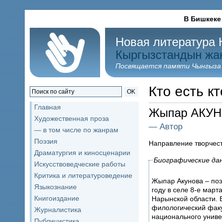
В Бишкеке
Новая литература 
Кыргызстандын жа
Посвящается памяти Чынгыза
Кто есть кт
OK
Главная
Жыпар АКУ
Художественная проза
— Автор
— в том числе по жанрам
Поэзия
Направление творчес
Драматургия и киносценарии
Биографические да
Искусствоведческие работы
Критика и литературоведение
Жыпар Акунова – поэт
Языкознание
году в селе 8-е март
Книгоиздание
Нарынской области. 
филологический факу
Журналистика
национального униве
Публицистика