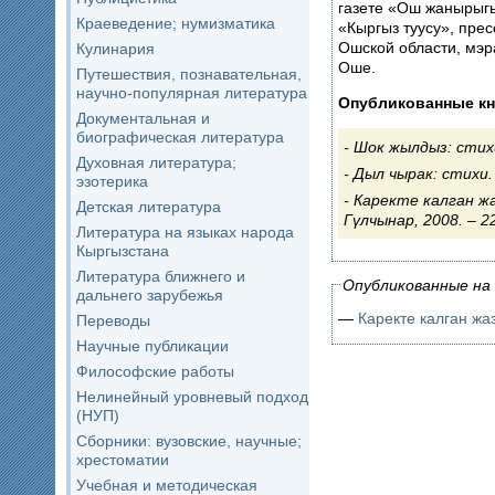
газете «Ош жанырыгы
Краеведение; нумизматика
«Кыргыз туусу», пре
Ошской области, мэр
Кулинария
Оше.
Путешествия, познавательная,
научно-популярная литература
Опубликованные кн
Документальная и
биографическая литература
Шок жылдыз: стихи.
Духовная литература;
Дыл чырак: стихи. –
эзотерика
Каректе калган жаз
Детская литература
Гүлчынар, 2008. – 22
Литература на языках народа
Кыргызстана
Литература ближнего и
Опубликованные на 
дальнего зарубежья
—
Каректе калган жа
Переводы
Научные публикации
Философские работы
Нелинейный уровневый подход
(НУП)
Сборники: вузовские, научные;
хрестоматии
Учебная и методическая