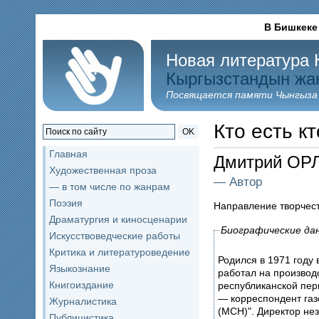
В Бишкеке
Новая литература 
Кыргызстандын жа
Посвящается памяти Чынгыза
Кто есть кт
OK
Главная
Дмитрий ОР
Художественная проза
— Автор
— в том числе по жанрам
Поэзия
Направление творчес
Драматургия и киносценарии
Биографические да
Искусствоведческие работы
Критика и литературоведение
Родился в 1971 году 
Языкознание
работал на производс
Книгоиздание
республиканской пер
— корреспондент газ
Журналистика
(МСН)". Директор не
Публицистика