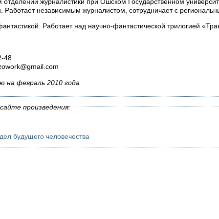
м отделении журналистики при Ошском Государственном университ
. Работает независимым журналистом, сотрудничает с региональ
фантастикой. Работает над научно-фантастической трилогией «Тра
2-48
izowork@gmail.com
ю на февраль 2010 года
сайте произведения:
удел будущего человечества