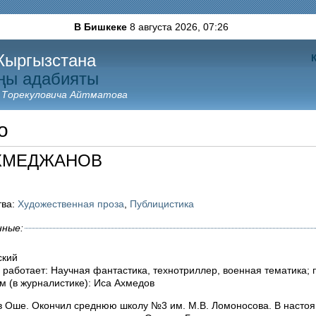
В Бишкеке
8 августа 2026,
07:26
Кыргызстана
ңы адабияты
 Торекуловича Айтматова
о
АХМЕДЖАНОВ
тва:
Художественная проза
,
Публицистика
нные:
ский
 работает: Научная фантастика, технотриллер, военная тематика; 
м (в журналистике): Иса Ахмедов
 в Оше. Окончил среднюю школу №3 им. М.В. Ломоносова. В насто