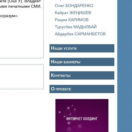
ете (ОшГУ). Владеет
Олег БОНДАРЕНКО
ными печатными СМИ.
Кайрат ЖЕҢИШЕВ
нсразум».
Раҳим КАРИМОВ
Турусбек МАДЫЛБАЙ
Айдарбек САРМАНБЕТОВ
Наши услуги
Наши баннеры
Контакты
О проекте