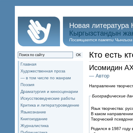
Новая литература 
Кыргызстандын жа
Посвящается памяти Чынгыза
Кто есть кт
OK
Главная
Исомидин 
Художественная проза
— Автор
— в том числе по жанрам
Поэзия
Направление творчес
Драматургия и киносценарии
Биографические да
Искусствоведческие работы
Критика и литературоведение
Язык творчества: рус
Языкознание
В каком направлении
Книгоиздание
Творческий псевдони
Журналистика
Родился в 1987 году
Публицистика