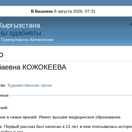
В Бишкеке
8 августа 2026,
07:31
Кыргызстана
ңы адабияты
 Торекуловича Айтматова
о
тбаевна КОЖОКЕЕВА
тва:
Художественная проза
нные:
сский.
ане в семье врачей. Имеет высшее медицинское образование.
дростков и
 добра и зла.