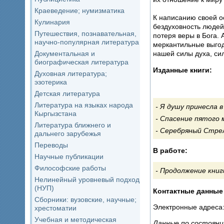
Краеведение; нумизматика
К написанию своей о
Кулинария
бездуховность людей, депрессия, которая в послед
Путешествия, познавательная,
потеря веры в Бога. Автор надеется, что прочитав книгу, люди вспомнят о том, что временные трудности и
научно-популярная литература
меркантильные выго
Документальная и
нашей силы духа, си
биографическая литература
Изданные книги:
Духовная литература;
эзотерика
Детская литература
Литература на языках народа
Я душу принесла в
Кыргызстана
Литература ближнего и
дальнего зарубежья
Переводы
В работе:
Научные публикации
Философские работы
Продолжение книг
Нелинейный уровневый подход
(НУП)
Контактные данные
Сборники: вузовские, научные;
Электронные адреса: 
хрестоматии
Учебная и методическая
Данные по состояни