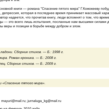
сновной книги — романа "Спасение пятого мира" Г.Кожокееву поб
нее время принимает массовый характер в обществе,
ды — это всего лишь испытания, посланные нам высшими силами 
лы веры и позиции в борьбе между добром и злом.
 ладони. Сборник стихов. — Б.: 1998 г.
Спасение пятого мира. Роман-хроника. — Б.: 2008 г.
Серебряный Стрелец. Сборник стихов. — Б.: 2009 г.
и «Спасение пятого мира».
mayuri@mail.ru; jurnaluga_kg@mail.ru
ю на февраль 2010 года