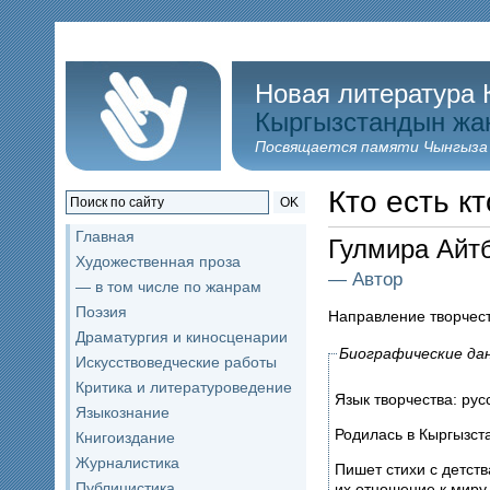
Новая литература 
Кыргызстандын жа
Посвящается памяти Чынгыза
Кто есть кт
OK
Главная
Гулмира Ай
Художественная проза
— Автор
— в том числе по жанрам
Поэзия
Направление творчес
Драматургия и киносценарии
Биографические да
Искусствоведческие работы
Критика и литературоведение
Язык творчества: ру
Языкознание
Родилась в Кыргызст
Книгоиздание
Журналистика
Пишет стихи с детства. Первый рассказ был написан в 11 лет, в нем описывалась история двух по
Публицистика
их отношение к миру