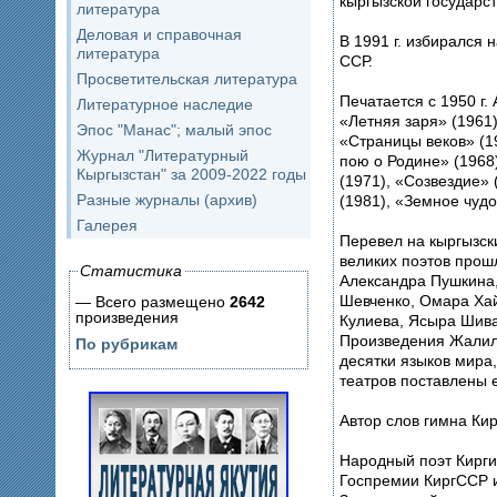
кыргызской государс
литература
Деловая и справочная
В 1991 г. избирался
литература
ССР.
Просветительская литература
Печатается с 1950 г. 
Литературное наследие
«Летняя заря» (1961)
Эпос "Манас"; малый эпос
«Страницы веков» (1
Журнал "Литературный
пою о Родине» (196
Кыргызстан" за 2009-2022 годы
(1971), «Созвездие» 
Разные журналы (архив)
(1981), «Земное чудо
Галерея
Перевел на кыргызск
великих поэтов прош
Статистика
Александра Пушкина
Шевченко, Омара Хай
— Всего размещено
2642
произведения
Кулиева, Ясыра Шива
Произведения Жалил
По рубрикам
десятки языков мира
театров поставлены 
Автор слов гимна Кир
Народный поэт Кирги
Госпремии КиргССР и