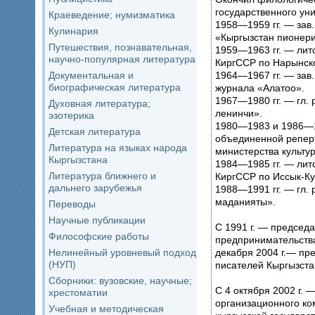
государственного уни
Краеведение; нумизматика
1958—1959 гг. — зав
Кулинария
«Кыргызстан пионери
Путешествия, познавательная,
1959—1963 гг. — лит
научно-популярная литература
КиргССР по Нарынско
Документальная и
1964—1967 гг. — зав.
биографическая литература
журнала «Алатоо».
1967—1980 гг. — гл.
Духовная литература;
ленинчи».
эзотерика
1980—1983 и 1986—19
Детская литература
объединенной репер
Литература на языках народа
министерства культу
Кыргызстана
1984—1985 гг. — лит
Литература ближнего и
КиргССР по Иссык-Ку
дальнего зарубежья
1988—1991 гг. — гл. 
маданияты».
Переводы
Научные публикации
С 1991 г. — председ
Философские работы
предпринимательства
Нелинейный уровневый подход
декабря 2004 г.— пр
(НУП)
писателей Кыргызста
Сборники: вузовские, научные;
С 4 октября 2002 г. 
хрестоматии
организационного ко
Учебная и методическая