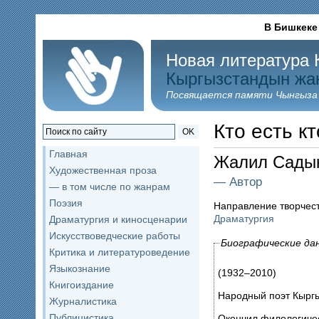
В Бишкеке
Новая литература 
Кыргызстандын жа
Посвящается памяти Чынгыза
Кто есть кт
OK
Главная
Жалил Сады
Художественная проза
— Автор
— в том числе по жанрам
Поэзия
Направление творчес
Драматургия
Драматургия и киносценарии
Искусствоведческие работы
Биографические да
Критика и литературоведение
Языкознание
(1932–2010)
Книгоиздание
Народный поэт Кыргы
Журналистика
Публицистика
Окончил филологичес