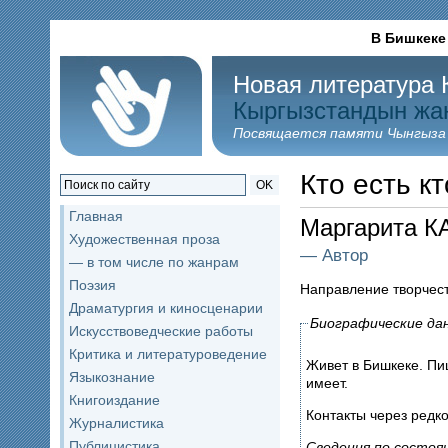
В Бишкеке
Новая литература 
Кыргызстандын жа
Посвящается памяти Чынгыза
Кто есть кт
OK
Главная
Маргарита 
Художественная проза
— Автор
— в том числе по жанрам
Поэзия
Направление творчес
Драматургия и киносценарии
Биографические да
Искусствоведческие работы
Критика и литературоведение
Живет в Бишкеке. Пи
Языкознание
имеет.
Книгоиздание
Контакты через редк
Журналистика
Публицистика
Сведения по состоян