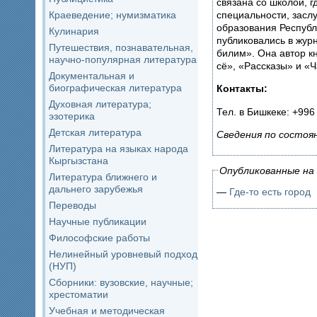
связана со школой, г
специальности, засл
Краеведение; нумизматика
образования Республ
Кулинария
публиковались в журн
Путешествия, познавательная,
билим». Она автор кн
научно-популярная литература
сё», «Рассказы» и «Ч
Документальная и
биографическая литература
Контакты:
Духовная литература;
Тел. в Бишкеке: +996
эзотерика
Детская литература
Сведения по состоян
Литература на языках народа
Кыргызстана
Опубликованные на 
Литература ближнего и
дальнего зарубежья
—
Где-то есть город
Переводы
Научные публикации
Философские работы
Нелинейный уровневый подход
(НУП)
Сборники: вузовские, научные;
хрестоматии
Учебная и методическая