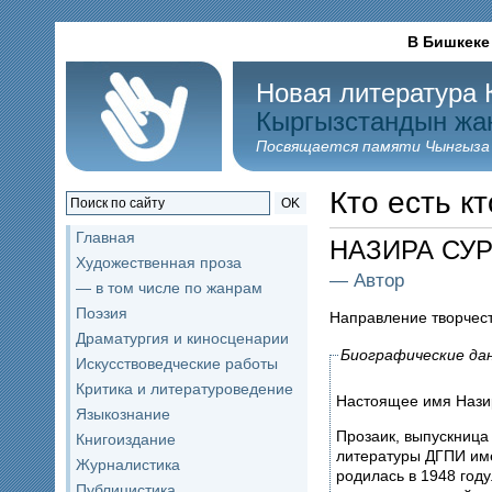
В Бишкеке
Новая литература 
Кыргызстандын жа
Посвящается памяти Чынгыза
Кто есть кт
OK
Главная
НАЗИРА СУ
Художественная проза
— Автор
— в том числе по жанрам
Поэзия
Направление творчес
Драматургия и киносценарии
Биографические да
Искусствоведческие работы
Критика и литературоведение
Настоящее имя Нази
Языкознание
Прозаик, выпускница 
Книгоиздание
литературы ДГПИ име
Журналистика
родилась в 1948 году
Публицистика