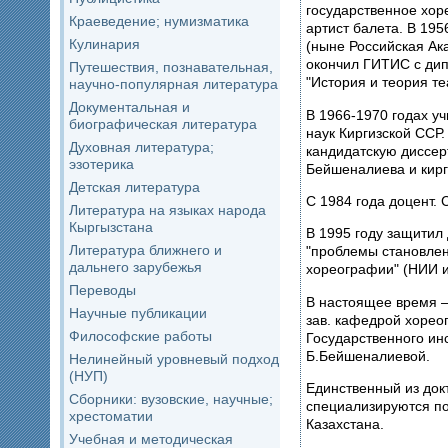
государственное хор
Краеведение; нумизматика
артист балета. В 19
Кулинария
(ныне Российская Ака
окончил ГИТИС с дип
Путешествия, познавательная,
"История и теория те
научно-популярная литература
Документальная и
В 1966-1970 годах у
биографическая литература
наук Киргизской ССР.
Духовная литература;
кандидатскую диссер
эзотерика
Бейшеналиева и кирг
Детская литература
С 1984 года доцент. 
Литература на языках народа
Кыргызстана
В 1995 году защитил
Литература ближнего и
"проблемы становлен
дальнего зарубежья
хореографии" (НИИ и
Переводы
В настоящее время –
Научные публикации
зав. кафедрой хорео
Философские работы
Государственного инс
Б.Бейшеналиевой.
Нелинейный уровневый подход
(НУП)
Единственный из док
Сборники: вузовские, научные;
специализируются по
хрестоматии
Казахстана.
Учебная и методическая