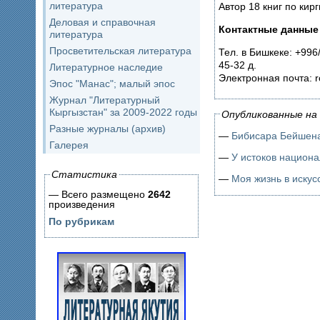
литература
Автор 18 книг по кир
Деловая и справочная
Контактные данные
литература
Просветительская литература
Тел. в Бишкеке: +996/
45-32 д.
Литературное наследие
Электронная почта: ro
Эпос "Манас"; малый эпос
Журнал "Литературный
Кыргызстан" за 2009-2022 годы
Опубликованные на 
Разные журналы (архив)
—
Бибисара Бейшен
Галерея
—
У истоков национа
Статистика
—
Моя жизнь в искус
— Всего размещено
2642
произведения
По рубрикам