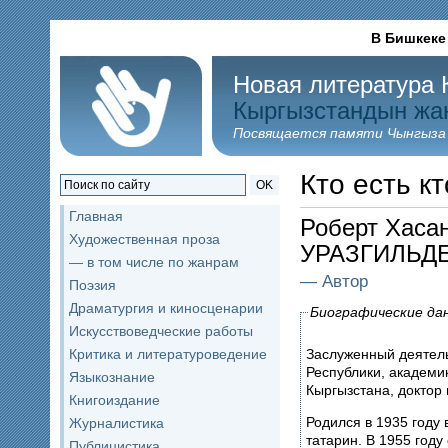
В Бишкеке
Новая литература 
Кыргызстандын жа
Посвящается памяти Чынгыза
Кто есть кт
OK
Главная
Роберт Хаса
Художественная проза
УРАЗГИЛЬД
— в том числе по жанрам
— Автор
Поэзия
Драматургия и киносценарии
Биографические да
Искусствоведческие работы
Заслуженный деятель
Критика и литературоведение
Республики, академи
Языкознание
Кыргызстана, доктор
Книгоиздание
Родился в 1935 году
Журналистика
татарин. В 1955 год
Публицистика