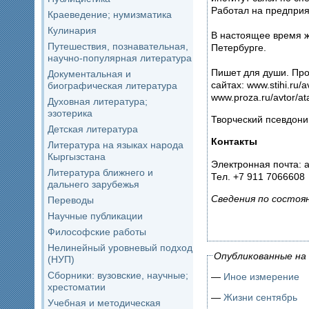
Работал на предприя
Краеведение; нумизматика
Кулинария
В настоящее время ж
Путешествия, познавательная,
Петербурге.
научно-популярная литература
Пишет для души. Пр
Документальная и
сайтах: www.stihi.ru/a
биографическая литература
www.proza.ru/avtor/at
Духовная литература;
эзотерика
Творческий псевдони
Детская литература
Контакты
Литература на языках народа
Кыргызстана
Электронная почта: 
Литература ближнего и
Тел. +7 911 7066608
дальнего зарубежья
Сведения по состоя
Переводы
Научные публикации
Философские работы
Нелинейный уровневый подход
Опубликованные на 
(НУП)
Сборники: вузовские, научные;
—
Иное измерение
хрестоматии
—
Жизни сентябрь
Учебная и методическая