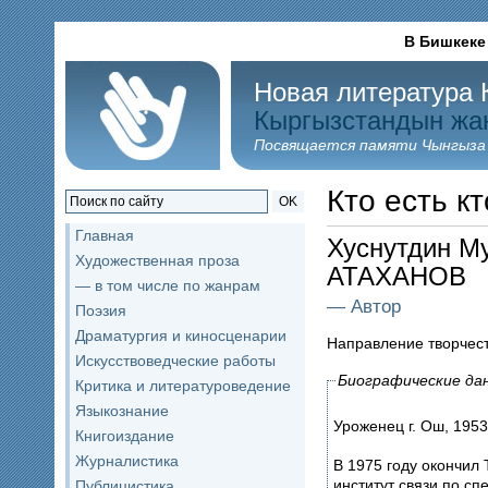
В Бишкеке
Новая литература 
Кыргызстандын жа
Посвящается памяти Чынгыза
Кто есть кт
OK
Главная
Хуснутдин М
Художественная проза
АТАХАНОВ
— в том числе по жанрам
— Автор
Поэзия
Драматургия и киносценарии
Направление творчес
Искусствоведческие работы
Биографические да
Критика и литературоведение
Языкознание
Уроженец г. Ош, 1953
Книгоиздание
Журналистика
В 1975 году окончил
институт связи по сп
Публицистика